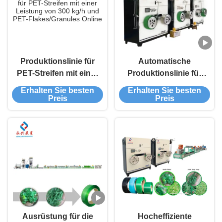
Produktionslinie für
Automatische
PET-Streifen mit einer
Produktionslinie für
Leistung von 300 kg/h
PET-Streifen 9mm-
Erhalten Sie besten
Erhalten Sie besten
und PET-
25mm mit einer
Preis
Preis
Flakes/Granules
Ausgabe von 1,5
Tonnen/24h aus PET-
Flocken oder
Granulat
Ausrüstung für die
Hocheffiziente