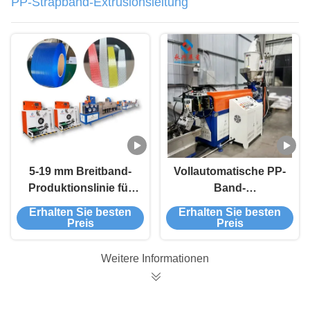
PP-Strapband-Extrusionsleitung
5-19 mm Breitband-
Vollautomatische PP-
Produktionslinie für
Band-
PP-
Extrusionsleitung
Erhalten Sie besten
Erhalten Sie besten
Verpackungsriemen
±0,03 mm Toleranz für
Preis
Preis
Verpackungen
Weitere Informationen