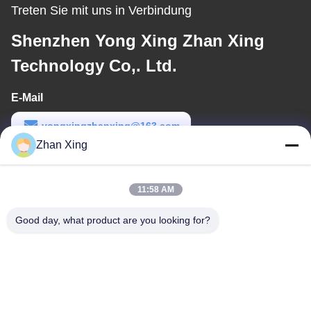
Treten Sie mit uns in Verbindung
Shenzhen Yong Xing Zhan Xing
Technology Co,. Ltd.
E-Mail
yongxingzhanxing@163.com
Zhan Xing
Arbeitszeit
8:00-20:00
11:58 AM
Unsere Adresse
Good day, what product are you looking for?
Adresse
Nr. 43-101, Meiyingsen, Xinpotou, Gemeinschaft Xinqiang, Xinhu
Street, Bezirk Guangming, Shenzhen
Telefon