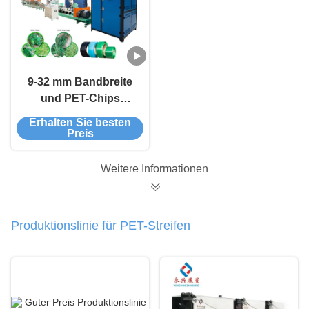
9-32 mm Bandbreite
und PET-Chips
Rohstoff PET-
Erhalten Sie besten
Streifen-
Preis
Extrusionsmaschine
für eine reibungslose
Weitere Informationen
Produktion
Produktionslinie für PET-Streifen