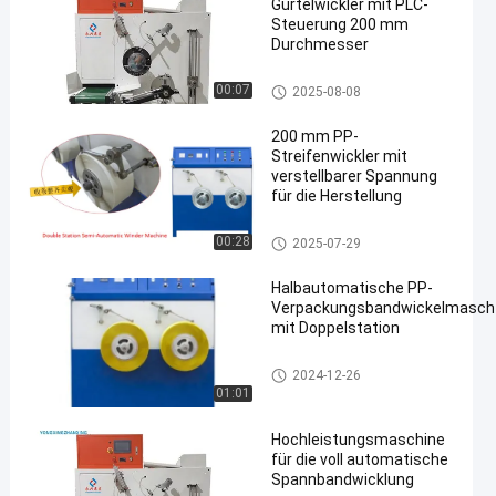
Gürtelwickler mit PLC-
Steuerung 200 mm
Durchmesser
PP-Streifenwindler
00:07
2025-08-08
200 mm PP-
Streifenwickler mit
verstellbarer Spannung
für die Herstellung
PP-Streifenwindler
00:28
2025-07-29
Halbautomatische PP-
Verpackungsbandwickelmasch
mit Doppelstation
PP-Streifenwindler
2024-12-26
01:01
Hochleistungsmaschine
für die voll automatische
Spannbandwicklung