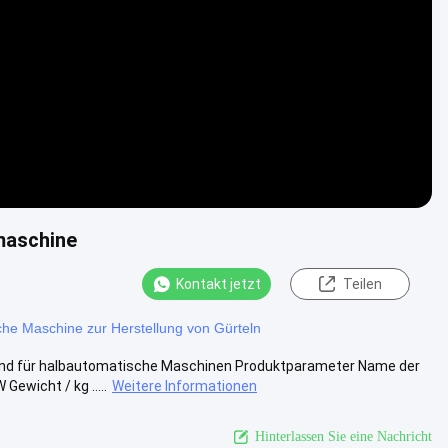
Video
maschine
Kontakt jetzt
Teilen
che Maschine zur Herstellung von Gürteln
and für halbautomatische Maschinen Produktparameter Name der
ewicht / kg .....
Weitere Informationen
Hinterlassen Sie eine Nachricht