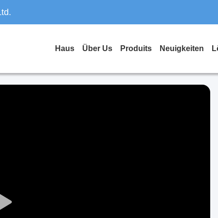
td.
Haus
Über Us
Produits
Neuigkeiten
L
Play