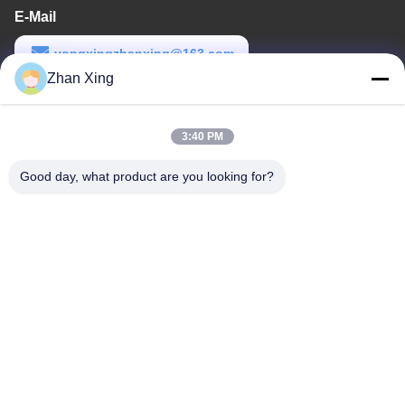
E-Mail
yongxingzhanxing@163.com
Zhan Xing
Arbeitszeit
8:00-20:00
3:40 PM
Unsere Adresse
Good day, what product are you looking for?
Adresse
Nr. 43-101, Meiyingsen, Xinpotou, Gemeinschaft Xinqiang, Xinhu
Street, Bezirk Guangming, Shenzhen
Telefon
86-0755-29932659