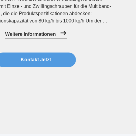
mit Einzel- und Zwillingschrauben für die Multiband-
, die die Produktspezifikationen abdecken:
tionskapazität von 80 kg/h bis 1000 kg/h.Um den
Kunden an qualitativ hochwertige und leistungsstarke
Weitere Informationen
erecht zu werden, kauften wir fortschrittl...
Kontakt Jetzt