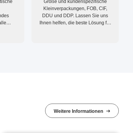
tische
Große und kundenspezifische
Kleinverpackungen, FOB, CIF,
endes
DDU und DDP. Lassen Sie uns
lle
Ihnen helfen, die beste Lösung für
stellen,
alle Ihre Anliegen zu finden.
Weitere Informationen