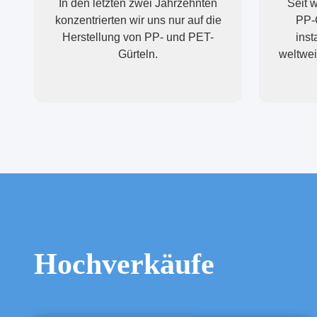
In den letzten zwei Jahrzehnten
Seit w
konzentrierten wir uns nur auf die
PP-G
Herstellung von PP- und PET-
inst
Gürteln.
weltwei
Prod
Ländern
Erfahr
Rohs
u
Hochverkäufe