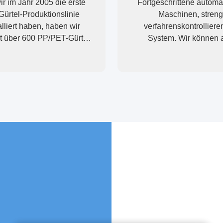
ir im Jahr 2005 die erste
Fortgeschrittene automa
ürtel-Produktionslinie
Maschinen, streng
alliert haben, haben wir
verfahrenskontrollier
t über 600 PP/PET-Gürtel-
System. Wir können a
uktionslinien in über 30
elektrischen Endgeräte her
 geliefert.Wir haben große
die Sie brauchen.
ungen gesammelt, da die
toffe von Land zu Land
nterschiedlich sind..