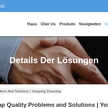
td.
Haus
Über Us
Produits
Neuigkeiten
L
Details Der Lösungen
ems And Solutions | Yongxing Zhanxing
 Quality Problems and Solutions | Y