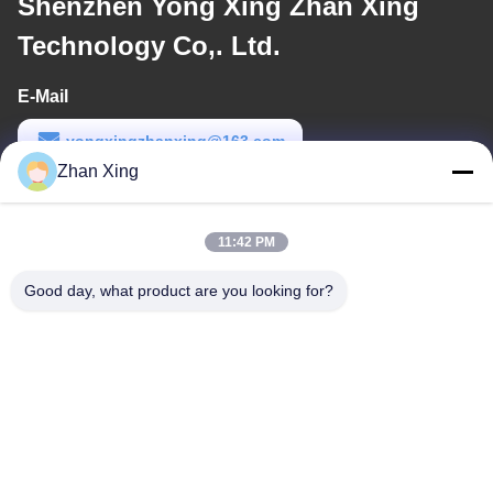
Shenzhen Yong Xing Zhan Xing
Technology Co,. Ltd.
E-Mail
yongxingzhanxing@163.com
Zhan Xing
Arbeitszeit
8:00-20:00
11:42 PM
Unsere Adresse
Good day, what product are you looking for?
Adresse
Nr. 43-101, Meiyingsen, Xinpotou, Gemeinschaft Xinqiang, Xinhu
Street, Bezirk Guangming, Shenzhen
Telefon
86-0755-29932659