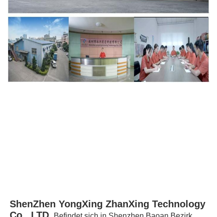
ShenZhen YongXing ZhanXing Technology 
Co., LTD.
Befindet sich in Shenzhen Baoan Bezirk 