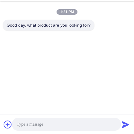
Formmaschine
Preis
1:31 PM
Good day, what product are you looking for?
Treten Sie mit uns in Verbindung
Shenzhen Yong Xing Zhan Xing
Technology Co,. Ltd.
E-Mail
yongxingzhanxing@163.com
Arbeitszeit
8:00-20:00
Unsere Adresse
Adresse