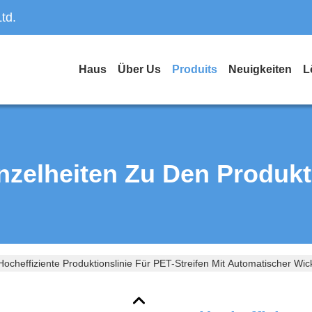
td.
Haus
Über Us
Produits
Neuigkeiten
L
nzelheiten Zu Den Produk
Hocheffiziente Produktionslinie Für PET-Streifen Mit Automatischer Wic