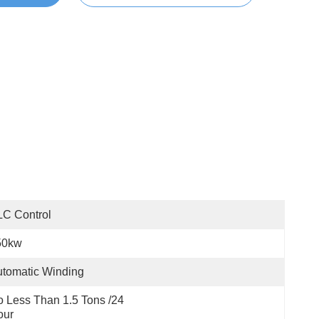
C Control
50kw
tomatic Winding
 Less Than 1.5 Tons /24 
our