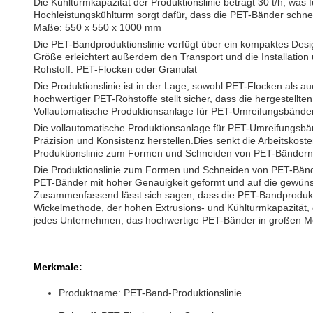
Die Kühlturmkapazität der Produktionslinie beträgt 30 t/h, w
Hochleistungskühlturm sorgt dafür, dass die PET-Bänder schnel
Maße: 550 x 550 x 1000 mm
Die PET-Bandproduktionslinie verfügt über ein kompaktes Desi
Größe erleichtert außerdem den Transport und die Installation
Rohstoff: PET-Flocken oder Granulat
Die Produktionslinie ist in der Lage, sowohl PET-Flocken als a
hochwertiger PET-Rohstoffe stellt sicher, dass die hergestellt
Vollautomatische Produktionsanlage für PET-Umreifungsbände
Die vollautomatische Produktionsanlage für PET-Umreifungsbän
Präzision und Konsistenz herstellen.Dies senkt die Arbeitskosten
Produktionslinie zum Formen und Schneiden von PET-Bändern
Die Produktionslinie zum Formen und Schneiden von PET-Bänder
PET-Bänder mit hoher Genauigkeit geformt und auf die gewünsc
Zusammenfassend lässt sich sagen, dass die PET-Bandproduktion
Wickelmethode, der hohen Extrusions- und Kühlturmkapazität, d
jedes Unternehmen, das hochwertige PET-Bänder in großen M
Merkmale:
Produktname: PET-Band-Produktionslinie