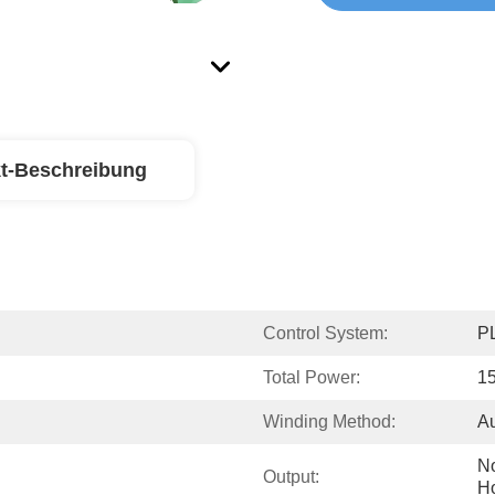
t-Beschreibung
Control System:
PL
Total Power:
1
Winding Method:
Au
No
Output:
H