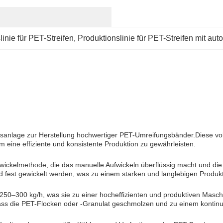
inie für PET-Streifen
, 
Produktionslinie für PET-Streifen mit au
nlage zur Herstellung hochwertiger PET-Umreifungsbänder.Diese vollaut
eine effiziente und konsistente Produktion zu gewährleisten.
fwickelmethode, die das manuelle Aufwickeln überflüssig macht und di
 fest gewickelt werden, was zu einem starken und langlebigen Produkt 
 250–300 kg/h, was sie zu einer hocheffizienten und produktiven Masch
, dass die PET-Flocken oder -Granulat geschmolzen und zu einem kontin