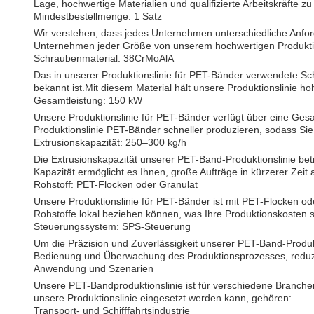
Lage, hochwertige Materialien und qualifizierte Arbeitskräfte 
Mindestbestellmenge: 1 Satz
Wir verstehen, dass jedes Unternehmen unterschiedliche Anfor
Unternehmen jeder Größe von unserem hochwertigen Produkti
Schraubenmaterial: 38CrMoAlA
Das in unserer Produktionslinie für PET-Bänder verwendete Schr
bekannt ist.Mit diesem Material hält unsere Produktionslinie
Gesamtleistung: 150 kW
Unsere Produktionslinie für PET-Bänder verfügt über eine Gesa
Produktionslinie PET-Bänder schneller produzieren, sodass Si
Extrusionskapazität: 250–300 kg/h
Die Extrusionskapazität unserer PET-Band-Produktionslinie b
Kapazität ermöglicht es Ihnen, große Aufträge in kürzerer Zeit
Rohstoff: PET-Flocken oder Granulat
Unsere Produktionslinie für PET-Bänder ist mit PET-Flocken ode
Rohstoffe lokal beziehen können, was Ihre Produktionskosten se
Steuerungssystem: SPS-Steuerung
Um die Präzision und Zuverlässigkeit unserer PET-Band-Produkt
Bedienung und Überwachung des Produktionsprozesses, reduzier
Anwendung und Szenarien
Unsere PET-Bandproduktionslinie ist für verschiedene Branche
unsere Produktionslinie eingesetzt werden kann, gehören:
Transport- und Schifffahrtsindustrie