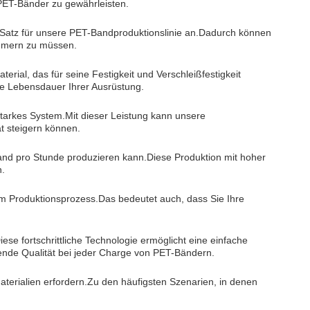
r PET-Bänder zu gewährleisten.
 Satz für unsere PET-Bandproduktionslinie an.Dadurch können
mmern zu müssen.
rial, das für seine Festigkeit und Verschleißfestigkeit
re Lebensdauer Ihrer Ausrüstung.
starkes System.Mit dieser Leistung kann unsere
t steigern können.
and pro Stunde produzieren kann.Diese Produktion mit hoher
n.
hrem Produktionsprozess.Das bedeutet auch, dass Sie Ihre
se fortschrittliche Technologie ermöglicht eine einfache
ende Qualität bei jeder Charge von PET-Bändern.
terialien erfordern.Zu den häufigsten Szenarien, in denen