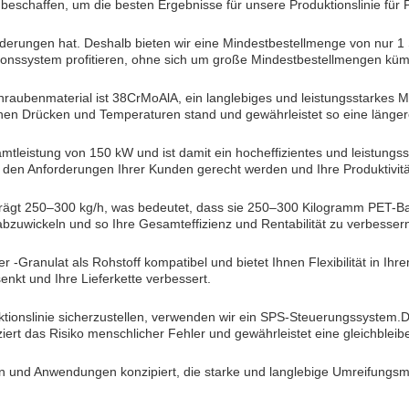
zu beschaffen, um die besten Ergebnisse für unsere Produktionslinie fü
derungen hat. Deshalb bieten wir eine Mindestbestellmenge von nur 1
onssystem profitieren, ohne sich um große Mindestbestellmengen kü
aubenmaterial ist 38CrMoAlA, ein langlebiges und leistungsstarkes Mate
 hohen Drücken und Temperaturen stand und gewährleistet so eine länge
mtleistung von 150 kW und ist damit ein hocheffizientes und leistungs
e den Anforderungen Ihrer Kunden gerecht werden und Ihre Produktivitä
eträgt 250–300 kg/h, was bedeutet, dass sie 250–300 Kilogramm PET-B
 abzuwickeln und so Ihre Gesamteffizienz und Rentabilität zu verbesser
r -Granulat als Rohstoff kompatibel und bietet Ihnen Flexibilität in I
nkt und Ihre Lieferkette verbessert.
ionslinie sicherzustellen, verwenden wir ein SPS-Steuerungssystem.Die
t das Risiko menschlicher Fehler und gewährleistet eine gleichbleib
n und Anwendungen konzipiert, die starke und langlebige Umreifungsma