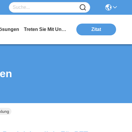
ösungen
Treten Sie Mit Uns In Verbindung
Zitat
ten
klung