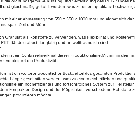
as für die ordnungsgemäße Kühlung und Verfestigung des PET-Bandes na
l und gleichmäßig gekühlt werden, was zu einem qualitativ hochwertige
gn mit einer Abmessung von 550 x 550 x 1000 mm und eignet sich daher
 und spart Zeit und Mühe.
uch Granulat als Rohstoffe zu verwenden, was Flexibilität und Kostenef
en PET-Bänder robust, langlebig und umweltfreundlich sind.
r
der ist ein Schlüsselmerkmal dieser Produktionslinie.Mit minimalem m
 und steigert die Produktivität.
n ist ein weiterer wesentlicher Bestandteil des gesamten Produktion
hte Länge geschnitten werden, was zu einem einheitlichen und qualita
slinie ein hocheffizientes und fortschrittliches System zur Herstell
em kompakten Design und der Möglichkeit, verschiedene Rohstoffe zu v
engen produzieren möchte.