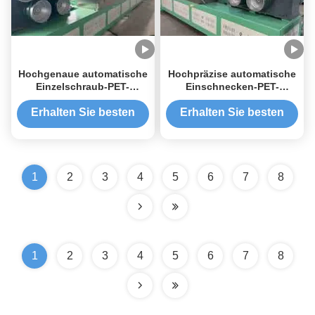
Hochgenaue automatische
Hochpräzise automatische
Einzelschraub-PET-
Einschnecken-PET-
Streifenherstellmaschine
Bandherstellungsmaschine
für Verpackungsgürtel
und PET-
Erhalten Sie besten
Erhalten Sie besten
Bandproduktionslinie
Preis
Preis
1
2
3
4
5
6
7
8
1
2
3
4
5
6
7
8