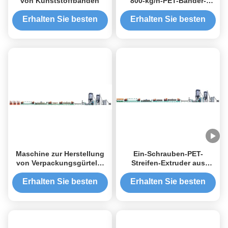
von Kunststoffbanden
800-kg/h-PET-Bänder-
Extrusionslinie für die
Herstellung von
Erhalten Sie besten
Erhalten Sie besten
Verpackungsbändern mit
Preis
Preis
hoher Produktivität
Maschine zur Herstellung
Ein-Schrauben-PET-
von Verpackungsgürteln,
Streifen-Extruder aus
Extrusionslinie für PET-
Edelstahl für Schwerlast-
Gürtel mit einer Schraube
Fertigungsanlagen
Erhalten Sie besten
Erhalten Sie besten
Preis
Preis