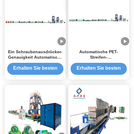
Ein Schraubenausdrücker-
Automatische PET-
Genauigkeit Automatische
Streifen-
Extrusionsmaschine mit 3
Extrusionsmaschine
Kühlzonen
Einschraube für die
Erhalten Sie besten
Erhalten Sie besten
Volumenproduktion
Preis
Preis