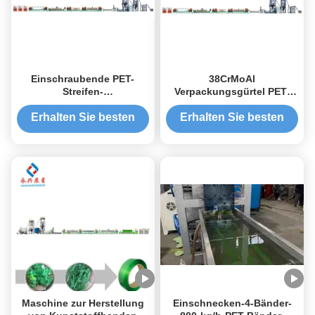
Einschraubende PET-
38CrMoAl
Streifen-
Verpackungsgürtel PET-
Extrusionsmaschine mit
Streifen-
hoher Genauigkeit
Extrusionsmaschine PET-
Erhalten Sie besten
Erhalten Sie besten
Streifen-Extrusionslinie
Preis
Preis
Maschine zur Herstellung
Einschnecken-4-Bänder-