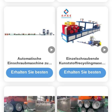
Preis
Preis
Leistung
Automatische
Einzelschraubende
Einschraubmaschine zum
Kunststoffrecyclingmaschine
Herstellen von PET-
9mm PET-Streifen-
Gürteln, 9mm-
Extrusionslinie
Erhalten Sie besten
Erhalten Sie besten
Verpackungsgürtelhersteller
Preis
Preis