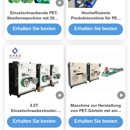
Einzelschraubende PET-
Hocheffiziente
Streifenmaschine mit 20KW
Produktionslinie für PET-
Heizung und 38CrMoALA-
Streifen mit einer Schraube
Schraube
Erhalten Sie besten
Erhalten Sie besten
Preis
Preis
3.5T
Maschine zur Herstellung
Einzelschraubextruder-
von PET-Gürteln mit einer
PET-Streifen-
Schraube 9mm 38CrMoALA
Extrusionsmaschine mit 3
Erhalten Sie besten
Erhalten Sie besten
kW Kühlleistung und