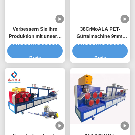
Verbessern Sie Ihre
38CrMoALA PET-
Produktion mit unserer
Gürtelmachine 9mm-
hochleistungsfähigen
Erhalten Sie besten
Gürtelbandmachine
Erhalten Sie besten
PET-Streifenmaschine
Preis
Preis