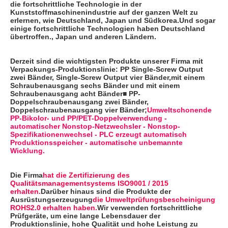
die fortschrittliche Technologie in der 
Kunststoffmaschinenindustrie auf der ganzen Welt zu 
erlernen, wie Deutschland, Japan und Südkorea.Und sogar 
einige fortschrittliche Technologien haben Deutschland 
übertroffen., Japan und anderen Ländern.
Derzeit sind die wichtigsten Produkte unserer Firma mit 
Verpackungs-Produktionslinie: PP Single-Screw Output 
zwei Bänder, Single-Screw Output vier Bänder,mit einem 
Schraubenausgang sechs Bänder und mit einem 
Schraubenausgang acht Bänder■ PP-
Doppelschraubenausgang zwei Bänder, 
Doppelschraubenausgang vier Bänder;
Umweltschonende 
PP-Bikolor- und PP/PET-Doppelverwendung - 
automatischer Nonstop-Netzwechsler - Nonstop-
Spezifikationenwechsel - PLC erzeugt automatisch 
Produktionsspeicher - automatische unbemannte 
Wicklung.
Die Firma
hat die Zertifizierung des 
Qualitätsmanagementsystems ISO9001 / 2015 
erhalten
.
Darüber hinaus sind die Produkte der 
Ausrüstungserzeugung
die Umweltprüfungsbescheinigung 
ROHS2.0 erhalten haben.
Wir verwenden fortschrittliche 
Prüfgeräte, um eine lange Lebensdauer der 
Produktionslinie, hohe Qualität und hohe Leistung zu 