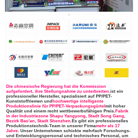
Die chinesische Regierung hat die Kommission 
aufgefordert, ihre Stellungnahme zu unterbreiten.
ist ein 
professioneller Hersteller, spezialisiert auf PP/PET-
Kunststoffriemen und
hochwertige intelligente 
Produktionslinie für PP/PET-Verpackungsgürtel
mit hoher 
Qualität und einem recht wettbewerbsfähigen Preis.
Fabrik 
in der Industriezone Shapu Yangyong, Stadt Song Gang, 
Bezirk Bao'an, Stadt Shenzhen.
Es gibt ein professionelles 
Produktionstechnik-Team in unserer Firma
mehr als 17 
Jahre
. Unser Unternehmen schickte mehrfach Forschungs- 
und Entwicklungspersonal und technisches Personal, um 