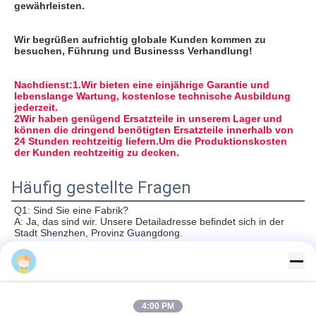
gewährleisten.
Wir begrüßen aufrichtig globale Kunden kommen zu 
besuchen, Führung und Businesss Verhandlung!
Nachdienst:1.Wir bieten eine einjährige Garantie und 
lebenslange Wartung, kostenlose technische Ausbildung 
jederzeit.
2Wir haben genügend Ersatzteile in unserem Lager und 
können die dringend benötigten Ersatzteile innerhalb von 
24 Stunden rechtzeitig liefern.Um die Produktionskosten 
der Kunden rechtzeitig zu decken.
Häufig gestellte Fragen
Q1: Sind Sie eine Fabrik?
A: Ja, das sind wir. Unsere Detailadresse befindet sich in der 
Stadt Shenzhen, Provinz Guangdong.
Zhan Xing
F2: Was ist mit der Lieferung?
A: Im Allgemeinen dauert es 30 bis 60 Tage, nachdem Sie Ihre 
Vorauszahlung erhalten haben.
auf die Artikel und die Menge Ihrer Bestellung.
4:00 PM