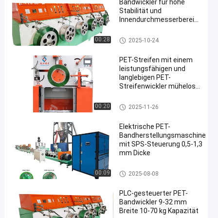
Bandwickler für hohe
Stabilität und
Innendurchmesserbereich
bis zu 400 mm
HAUSTIER Bügel-Winde
00:28
2025-10-24
PET-Streifen mit einem
leistungsfähigen und
langlebigen PET-
Streifenwickler mühelos
winden
HAUSTIER Bügel-Winde
00:20
2025-11-26
Elektrische PET-
Bandherstellungsmaschine
mit SPS-Steuerung 0,5-1,3
mm Dicke
Maschine zur Herstellung von P
00:09
2025-08-08
ET-Bändern
PLC-gesteuerter PET-
Bandwickler 9-32 mm
Breite 10-70 kg Kapazität