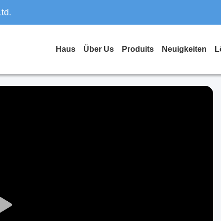
td.
Haus
Über Us
Produits
Neuigkeiten
L
Play