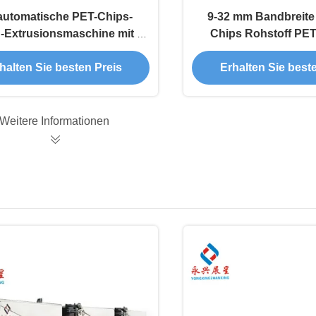
automatische PET-Chips-
9-32 mm Bandbreite
n-Extrusionsmaschine mit 20
Chips Rohstoff PET-
Heizleistung und hoher
Extrusionsmaschine
Genauigkeit
reibungslose Pro
halten Sie besten Preis
Erhalten Sie best
Weitere Informationen