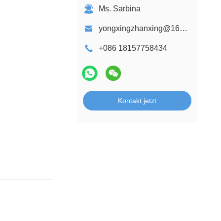
Ms. Sarbina
yongxingzhanxing@163.com
+086 18157758434
Kontakt jetzt