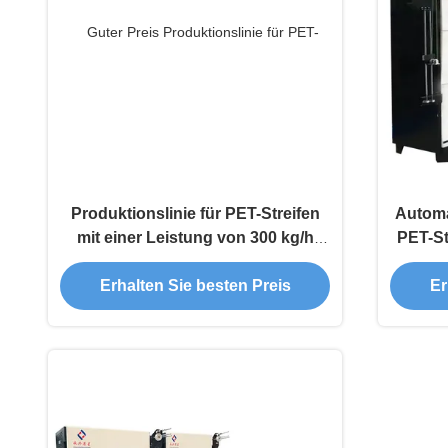
Produktionslinie für PET-Streifen
Automa
mit einer Leistung von 300 kg/h
PET-St
und PET-Flakes/Granules
Ausga
PET
Erhalten Sie besten Preis
Er