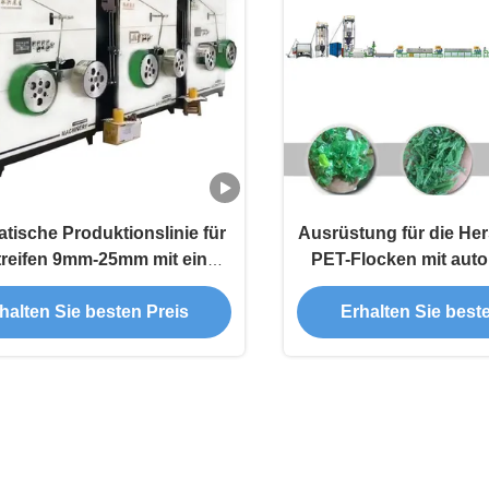
tische Produktionslinie für
Ausrüstung für die Her
reifen 9mm-25mm mit einer
PET-Flocken mit aut
be von 1,5 Tonnen/24h aus
Wickeln
-Flocken oder Granulat
halten Sie besten Preis
Erhalten Sie best