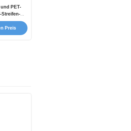
 und PET-
Streifen-
 für eine
duktion
en Preis