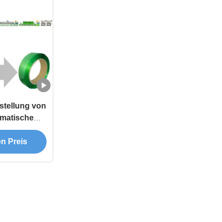
stellung von
omatischem
en Preis