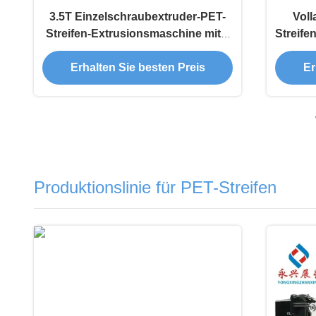
3.5T Einzelschraubextruder-PET-
Voll
Streifen-Extrusionsmaschine mit 3
Streife
kW Kühlleistung und Leistung
kW 
Erhalten Sie besten Preis
Er
Produktionslinie für PET-Streifen