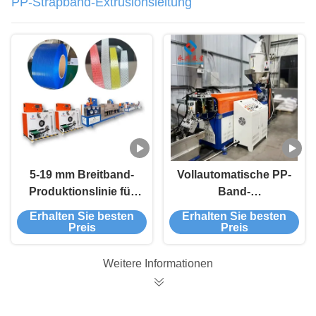
PP-Strapband-Extrusionsleitung
5-19 mm Breitband-
Vollautomatische PP-
Produktionslinie für
Band-
PP-
Extrusionsleitung
Erhalten Sie besten
Erhalten Sie besten
Verpackungsriemen
±0,03 mm Toleranz für
Preis
Preis
Verpackungen
Weitere Informationen