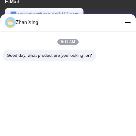
E-Mail
yongxingzhanxing@163.com
Zhan Xing
Arbeitszeit
8:00-20:00
9:11 AM
Unsere Adresse
Good day, what product are you looking for?
Adresse
Nr. 43-101, Meiyingsen, Xinpotou, Gemeinschaft Xinqiang, Xinhu
Street, Bezirk Guangming, Shenzhen
Telefon
86-0755-29932659
Gute Qualität Chinas PP-Gürtelherstellung Lieferant. Copyright-©