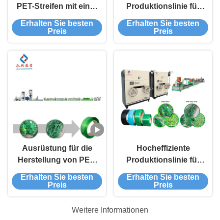
PET-Streifen mit einer
Produktionslinie für
Leistung von 300 kg/h
PET-Streifen 9mm-
Erhalten Sie besten
Erhalten Sie besten
und PET-
25mm mit einer
Preis
Preis
Flakes/Granules
Ausgabe von 1,5
Tonnen/24h aus PET-
Flocken oder
Granulat
Ausrüstung für die
Hocheffiziente
Herstellung von PET-
Produktionslinie für
Flocken mit
PET-Streifen mit
Erhalten Sie besten
Erhalten Sie besten
automatischem
automatischer
Preis
Preis
Wickeln
Wicklung
Weitere Informationen