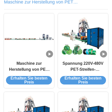
Maschine zur Herstellung von PET-
Bändern
Maschine zur
Spannung 220V-480V
Herstellung von PET-
PET-Streifen-
Kunststoffbanden
Extrusionsmaschine
Erhalten Sie besten
Erhalten Sie besten
Maschine zur
für Strip-
Preis
Preis
Herstellung von
Fertigungslinie 25000
Banden
KG Kapazität
Ziegeldichtband
Extrusionslinie