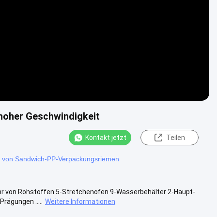
Video
 hoher Geschwindigkeit
Kontakt jetzt
Teilen
ng von Sandwich-PP-Verpackungsriemen
fuhr von Rohstoffen 5-Stretchenofen 9-Wasserbehälter 2-Haupt-
rägungen .....
Weitere Informationen