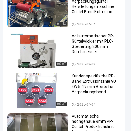
Verpackungsgürtel
Herstellungsmaschine
Gürtel Band Extrusion
PP-Gürtelherstellung
01:43
2026-07-17
Vollautomatischer PP-
Gürtelwickler mit PLC-
Steuerung 200 mm
Durchmesser
PP-Streifenwindler
00:07
2025-08-08
Kundenspezifische PP-
Band-Extrusionslinie 90
kW 5-19 mm Breite für
Verpackungsband
PP-Strapband-Extrusionsleitun
00:37
2025-07-07
g
Automatische
hochgenaue 9mm PP-
Gürtel-Produktionslinie