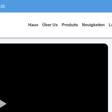
td.
Haus
Über Us
Produits
Neuigkeiten
L
Play