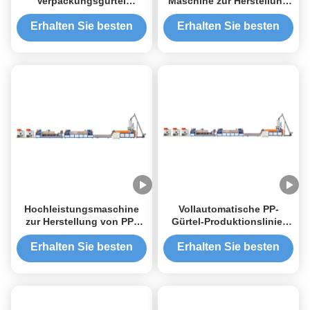
Verpackungsgürtel
Maschine zur Herstellung
Herstellungsmaschine
von PP-
Polyester Ziehband
Verpackungsriemen
Erhalten Sie besten
Erhalten Sie besten
Preis
Preis
Hochleistungsmaschine
Vollautomatische PP-
zur Herstellung von PP-
Gürtel-Produktionslinie,
Gürteln für schnelles und
9mm PP-
sicheres Gürteln
Verpackungsgürtel-
Erhalten Sie besten
Erhalten Sie besten
Extrusionsmaschine
Preis
Preis