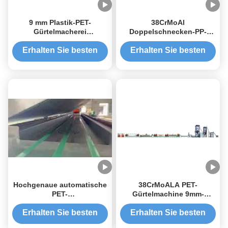
9 mm Plastik-PET-
38CrMoAl
Gürtelmacherei
Doppelschnecken-PP-
Einschraubband-
Bandherstellungsmaschine
Gürtelmaschine
für 9 mm PP-Band bei 1000
Erhalten Sie besten
Erhalten Sie besten
U/min
Preis
Preis
Hochgenaue automatische
38CrMoALA PET-
PET-
Gürtelmachine 9mm-
Streifenherstellungsmaschine
Gürtelbandmachine
mit Einschrauben-Extruder
Erhalten Sie besten
Erhalten Sie besten
für PET-Streifenband-