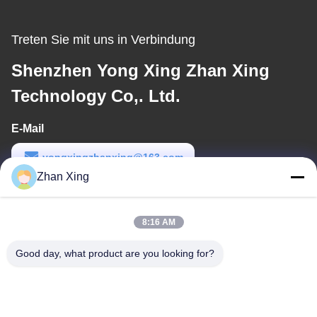
Treten Sie mit uns in Verbindung
Shenzhen Yong Xing Zhan Xing
Technology Co,. Ltd.
E-Mail
yongxingzhanxing@163.com
Zhan Xing
Arbeitszeit
8:00-20:00
8:16 AM
Unsere Adresse
Good day, what product are you looking for?
Adresse
Nr. 43-101, Meiyingsen, Xinpotou, Gemeinschaft Xinqiang, Xinhu
Street, Bezirk Guangming, Shenzhen