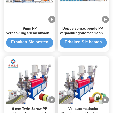
9mm PP
Doppelschraubende PP-
Verpackungsriemenmachine,
Verpackungsriemenmachine,
doppelgeschraubte PP-
9mm PP-Riegel-
Riegel Extrusionsmaschine
Extrusionsmaschine
Erhalten Sie besten
Erhalten Sie besten
Preis
Preis
9 mm Twin Screw PP
Vollautomatische