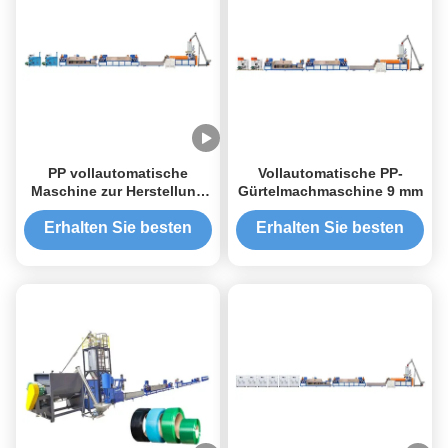
PP vollautomatische
Vollautomatische PP-
Maschine zur Herstellung
Gürtelmachmaschine 9 mm
von Kunststoffbanden 9
mm Einzelschraube
Erhalten Sie besten
Erhalten Sie besten
Preis
Preis