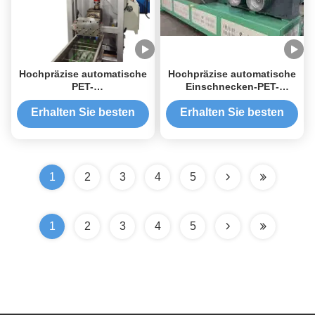
Hochpräzise automatische
Hochpräzise automatische
PET-
Einschnecken-PET-
Bandherstellungsmaschine
Bandherstellungsmaschine
mit Einschneckenextrusion
und PET-
Erhalten Sie besten
Erhalten Sie besten
für die Herstellung von
Bandproduktionslinie
Preis
Preis
PET-Verpackungsbändern
1
2
3
4
5
1
2
3
4
5