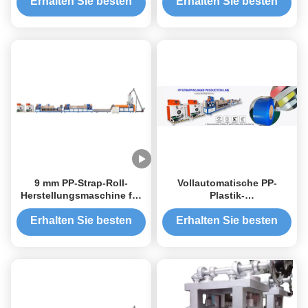
Streifen, 110 mm Band-
Erhalten Sie besten
Erhalten Sie besten
Streifen-Maschine
Preis
Preis
9 mm PP-Strap-Roll-
Vollautomatische PP-
Herstellungsmaschine für
Plastik-
Kartonverpackungen
Extrusionsmaschine für
PP-Streifenrollen
Erhalten Sie besten
Erhalten Sie besten
Preis
Preis