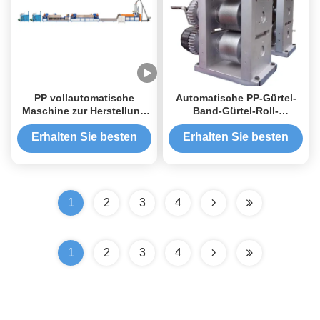
PP vollautomatische
Automatische PP-Gürtel-
Maschine zur Herstellung
Band-Gürtel-Roll-
von Kunststoffbanden 9
Gedruckmaschine
mm Einzelschraube
Erhalten Sie besten
Erhalten Sie besten
Preis
Preis
1
2
3
4
1
2
3
4