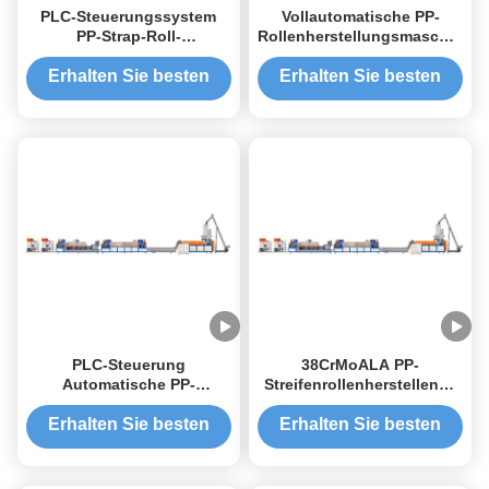
PLC-Steuerungssystem
Vollautomatische PP-
PP-Strap-Roll-
Rollenherstellungsmaschine
Fertigungsmaschine für
mit maximaler Produktivität
Fertigungsanlagen
Erhalten Sie besten
Erhalten Sie besten
Preis
Preis
PLC-Steuerung
38CrMoALA PP-
Automatische PP-
Streifenrollenherstellende
Rollenherstellmaschine
Maschine PP-
Blattmachmaschine
Erhalten Sie besten
Erhalten Sie besten
Kunststoffextruder
Preis
Preis