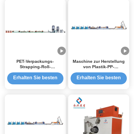
PET-Verpackungs-
Maschine zur Herstellung
Strapping-Roll-
von Plastik-PP-
Fertigungsmaschine hohe
Streifenrollen mit einer
Genauigkeit
Schraube von 110 mm
Erhalten Sie besten
Erhalten Sie besten
Preis
Preis