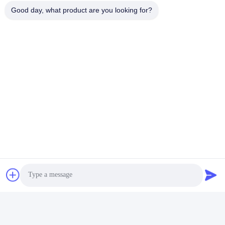
Unsere Adresse
Good day, what product are you looking for?
Adresse
Nr. 43-101, Meiyingsen, Xinpotou, Gemeinschaft Xinqiang, Xinhu
Street, Bezirk Guangming, Shenzhen
Telefon
86-0755-29932659
Gute Qualität Chinas PP-Gürtelherstellung Lieferant. Copyright-©
-2026 Shenzhen Yong Xing Zhan Xing Technology Co,. Ltd. . Alle
Rechte vorbehalten.
Privacy policy
|
Sitemap