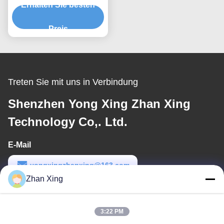
Erhalten Sie besten
stellungsmaschine
Doppelschraub-
Extrusionsproduktionsli
Preis
nie
Treten Sie mit uns in Verbindung
Shenzhen Yong Xing Zhan Xing
Technology Co,. Ltd.
E-Mail
yongxingzhanxing@163.com
Zhan Xing
Arbeitszeit
8:00-20:00
3:22 PM