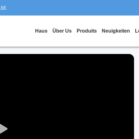
td.
Haus
Über Us
Produits
Neuigkeiten
L
Play