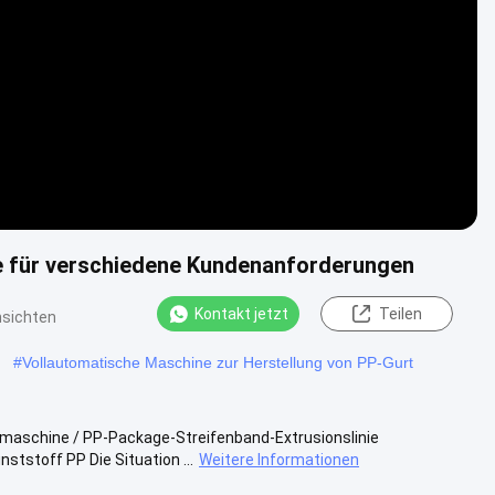
Video
e für verschiedene Kundenanforderungen
Kontakt jetzt
Teilen
nsichten
#
Vollautomatische Maschine zur Herstellung von PP-Gurt
smaschine / PP-Package-Streifenband-Extrusionslinie
tstoff PP Die Situation ...
Weitere Informationen