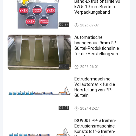
Band-Extrusionslinie 90
kW 5-19 mm Breite für
Verpackungsband
PP-Strapband-Extrusionsleitun
00:37
2025-07-07
g
Automatische
hochgenaue 9mm PP-
Gürtel-Produktionslinie
für die Herstellung von
PP-Gürtelmaschinen
PP-Gürtelherstellung
00:53
2026-06-01
Extrudermaschine
Vollautomatik für die
Herstellung von PP-
Gürteln
Produktionslinie für PP-Gürtel
01:01
2024-12-27
ISO9001 PP-Streifen-
Extrusionsmaschine,
Kunststoff-Streifen-