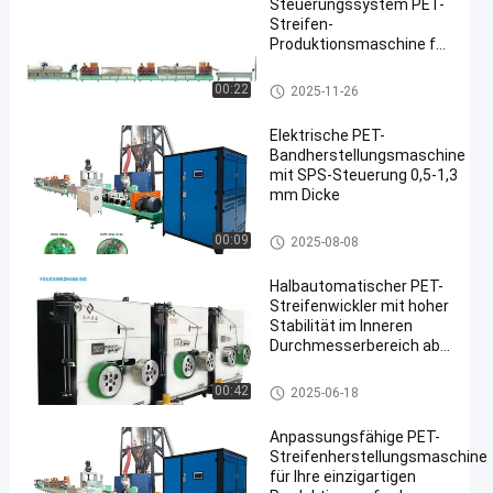
Steuerungssystem PET-
Streifen-
Produktionsmaschine für
die individuelle Produktion
Maschine zur Herstellung von
00:22
2025-11-26
PET-Bändern
Elektrische PET-
Bandherstellungsmaschine
mit SPS-Steuerung 0,5-1,3
mm Dicke
Maschine zur Herstellung von P
00:09
2025-08-08
ET-Bändern
Halbautomatischer PET-
Streifenwickler mit hoher
Stabilität im Inneren
Durchmesserbereich ab
400 mm
HAUSTIER Bügel-Winde
00:42
2025-06-18
Anpassungsfähige PET-
Streifenherstellungsmaschine
für Ihre einzigartigen