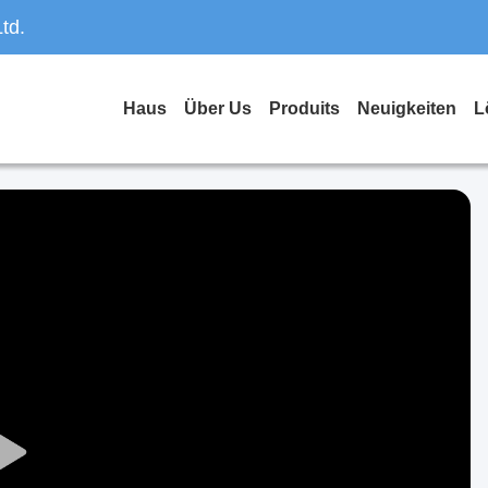
td.
Haus
Über Us
Produits
Neuigkeiten
L
Play