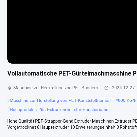
Vollautomatische PET-Gürtelmachmaschine PE
Maschine zur Herstellung von PET-Bändern
2024-12-27
#
Maschine zur Herstellung von PET-Kunststoffriemen
#
800 KG/h 
#
Hochproduktivitäts-Extrusionslinie für Haustierband
Hohe Qualität PET-Strapper-Band Extruder Maschinen Extruder P
Vorgetrocknet 6 Hauptextruder 10 Erweiterungseinheit 3 Rohstoff