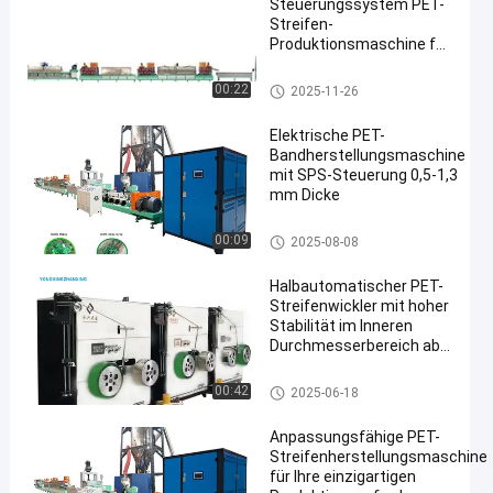
Steuerungssystem PET-
Streifen-
Produktionsmaschine für
die individuelle Produktion
Maschine zur Herstellung von
00:22
2025-11-26
PET-Bändern
Elektrische PET-
Bandherstellungsmaschine
mit SPS-Steuerung 0,5-1,3
mm Dicke
en
Maschine zur Herstellung von P
00:09
2025-08-08
ET-Bändern
Halbautomatischer PET-
Streifenwickler mit hoher
Stabilität im Inneren
Durchmesserbereich ab
400 mm
HAUSTIER Bügel-Winde
00:42
2025-06-18
Anpassungsfähige PET-
Streifenherstellungsmaschine
für Ihre einzigartigen