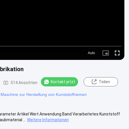
Video
Auto
Picture-
Fullscre
in-
Picture
brikation
Kontakt jetzt
Teilen
514 Ansichten
Maschine zur Herstellung von Kunststoffriemen
rameter Artikel Wert Anwendung Band Verarbeitetes Kunststoff
ubmaterial ...
Weitere Informationen