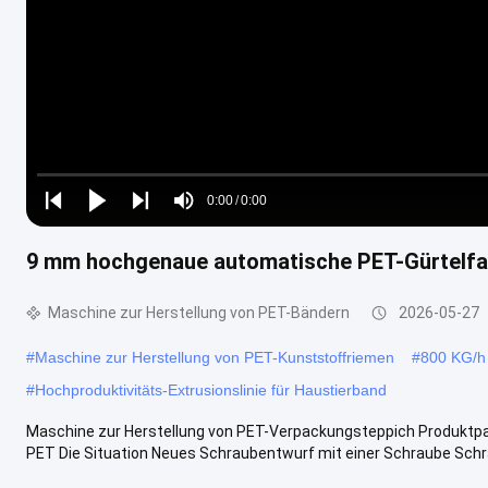
Loaded
:
0%
0:00
/
0:00
Play
Play
Play
Mute
Current
Duration
next
next
9 mm hochgenaue automatische PET-Gürtelfa
Time
Maschine zur Herstellung von PET-Bändern
2026-05-27
#
Maschine zur Herstellung von PET-Kunststoffriemen
#
800 KG/h 
#
Hochproduktivitäts-Extrusionslinie für Haustierband
Maschine zur Herstellung von PET-Verpackungsteppich Produktpa
PET Die Situation Neues Schraubentwurf mit einer Schraube Schra