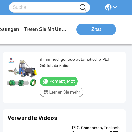
ösungen
Treten Sie Mit Uns In Verbindung
Zitat
9 mm hochgenaue automatische PET-
Gürtelfabrikation
Kontakt jetzt
Lernen Sie mehr
Verwandte Videos
PLC-Chinesisch/Englisch