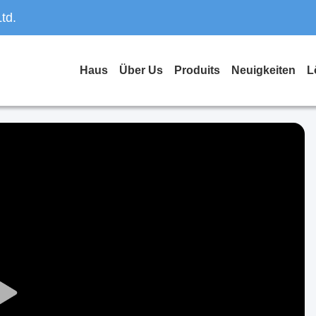
td.
Haus
Über Us
Produits
Neuigkeiten
L
Play