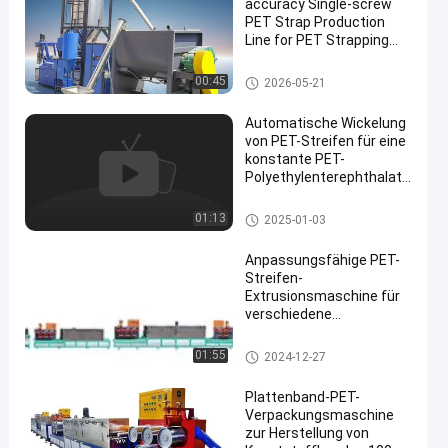
accuracy Single-screw
PET Strap Production
Line for PET Strapping
Band Manufacturing
Produktionslinie für PET-Streif
00:45
2026-05-21
en
Automatische Wickelung
von PET-Streifen für eine
konstante PET-
Polyethylenterephthalat-
Ausgabe
Produktionslinie für PET-Streif
01:13
2025-01-03
en
Anpassungsfähige PET-
Streifen-
Extrusionsmaschine für
verschiedene
Streifenbreiten und -
dicken
Maschine zur Herstellung von
01:55
2024-12-27
PET-Bändern
Plattenband-PET-
Verpackungsmaschine
zur Herstellung von