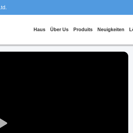
td.
Haus
Über Us
Produits
Neuigkeiten
L
Play