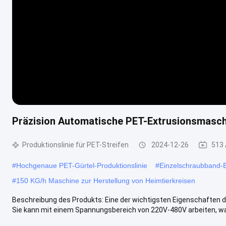
Präzision Automatische PET-Extrusionsmaschi
Produktionslinie für PET-Streifen
2024-12-26
513 
#
Hochgenaue PET-Gürtel-Produktionslinie
#
Einzelschraubband-Ex
#
150 KG/h Maschine zur Herstellung von Heimtierkreisen
Beschreibung des Produkts: Eine der wichtigsten Eigenschaften d
Sie kann mit einem Spannungsbereich von 220V-480V arbeiten, was s