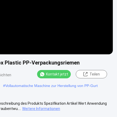
Video
ox Plastic PP-Verpackungsriemen
Kontakt jetzt
Teilen
sichten
#
Vollautomatische Maschine zur Herstellung von PP-Gurt
Beschreibung des Produkts Spezifikation Artikel Wert Anwendung
raubentwu....
Weitere Informationen