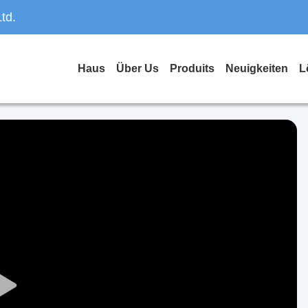
td.
Haus
Über Us
Produits
Neuigkeiten
L
Play