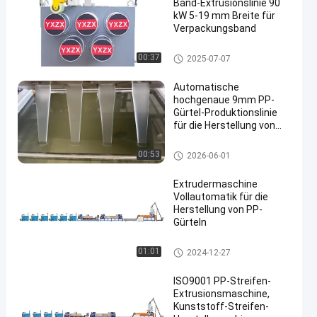
Band-Extrusionslinie 90
kW 5-19 mm Breite für
Verpackungsband
PP-Strapband-Extrusionsleitun
00:37
2025-07-07
g
Automatische
hochgenaue 9mm PP-
Gürtel-Produktionslinie
für die Herstellung von
PP-Gürtelmaschinen
PP-Gürtelherstellung
00:53
2026-06-01
Extrudermaschine
Vollautomatik für die
Herstellung von PP-
Gürteln
Produktionslinie für PP-Gürtel
01:01
2024-12-27
ISO9001 PP-Streifen-
Extrusionsmaschine,
Kunststoff-Streifen-