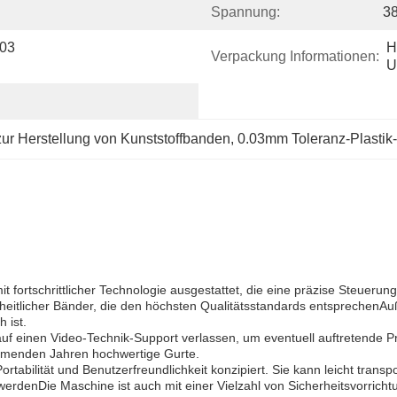
Spannung:
3
03 
H
Verpackung Informationen:
U
zur Herstellung von Kunststoffbanden
, 
0.03mm Toleranz-Plastik
 mit fortschrittlicher Technologie ausgestattet, die eine präzise Ste
inheitlicher Bänder, die den höchsten Qualitätsstandards entsprechenA
 ist.
auf einen Video-Technik-Support verlassen, um eventuell auftretende 
ommenden Jahren hochwertige Gurte.
rtabilität und Benutzerfreundlichkeit konzipiert. Sie kann leicht trans
rdenDie Maschine ist auch mit einer Vielzahl von Sicherheitsvorricht