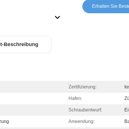
Erhalten Sie Best
t-Beschreibung
Zertifizierung:
I
Hafen:
Zü
Schraubentwurf:
Ei
tzung
Anwendung:
Ba