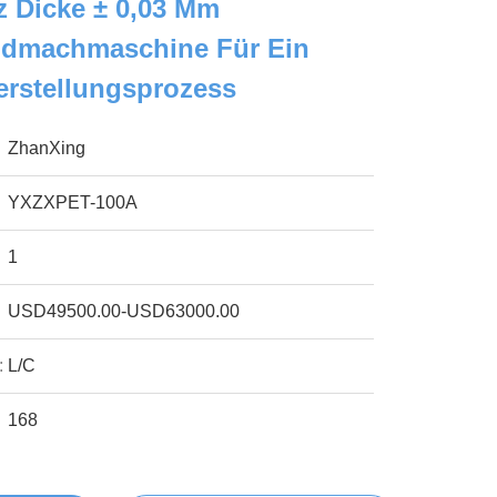
z Dicke ± 0,03 Mm
ndmachmaschine Für Ein
erstellungsprozess
ZhanXing
YXZXPET-100A
1
USD49500.00-USD63000.00
:
L/C
168