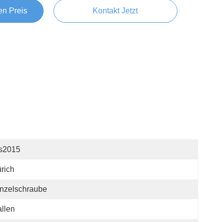
en Preis
Kontakt Jetzt
os2015
rich
nzelschraube
llen