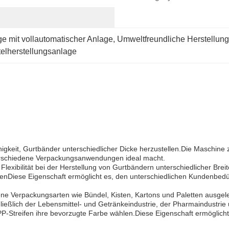
ge mit vollautomatischer Anlage
, 
Umweltfreundliche Herstellun
elherstellungsanlage
ähigkeit, Gurtbänder unterschiedlicher Dicke herzustellen.Die Maschin
verschiedene Verpackungsanwendungen ideal macht.
Flexibilität bei der Herstellung von Gurtbändern unterschiedlicher Br
lenDiese Eigenschaft ermöglicht es, den unterschiedlichen Kundenbedü
ene Verpackungsarten wie Bündel, Kisten, Kartons und Paletten ausgele
eßlich der Lebensmittel- und Getränkeindustrie, der Pharmaindustrie u
PP-Streifen ihre bevorzugte Farbe wählen.Diese Eigenschaft ermöglich