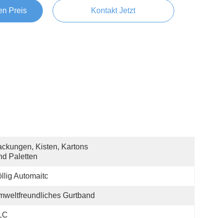
en Preis
Kontakt Jetzt
ckungen, Kisten, Kartons 
d Paletten
llig Automaitc
weltfreundliches Gurtband
LC