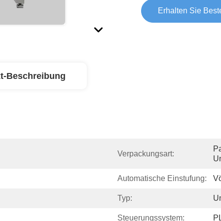
Erhalten Sie Best
t-Beschreibung
Pa
Verpackungsart:
Un
Automatische Einstufung:
Vö
Typ:
Um
Steuerungssystem:
P