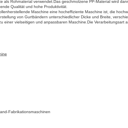
ate als Rohmaterial verwendet.Das geschmolzene PP-Material wird dann
bende Qualität und hohe Produktivität.
enherstellende Maschine eine hocheffiziente Maschine ist, die hochwe
tellung von Gurtbändern unterschiedlicher Dicke und Breite, versc
 einer vielseitigen und anpassbaren Maschine.Die Verarbeitungsart al
hine
band-Fabrikationsmaschinen