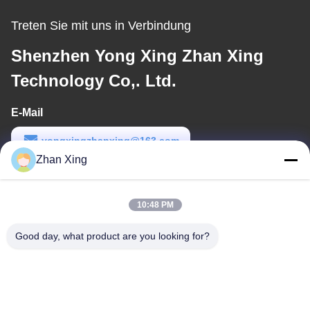
Treten Sie mit uns in Verbindung
Shenzhen Yong Xing Zhan Xing
Technology Co,. Ltd.
E-Mail
yongxingzhanxing@163.com
Zhan Xing
Arbeitszeit
8:00-20:00
10:48 PM
Unsere Adresse
Good day, what product are you looking for?
Adresse
Nr. 43-101, Meiyingsen, Xinpotou, Gemeinschaft Xinqiang, Xinhu
Street, Bezirk Guangming, Shenzhen