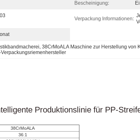
Bescheinigung:
Ei
03 
J
Verpackung Informationen:
V
onat
stikbandmacherei
, 
38CrMoALA Maschine zur Herstellung von 
erpackungsriemenhersteller
trusion von Strippen mit Pet-Gurt, Produktionslinie für die Strippen von PP-Gurt, M
ionslinie Pet Gurt Band Extrusionslinie Pet Gurt Herstellung
ne PET-Gürtel-Mach-Anlage PET-Paket-Gürtel-Band Extrusionslinie
ntelligente Produktionslinie für PP-Streif
38CrMoALA
36:1