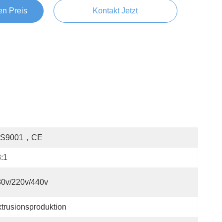
en Preis
Kontakt Jetzt
OS9001，CE
:1
80v/220v/440v
trusionsproduktion