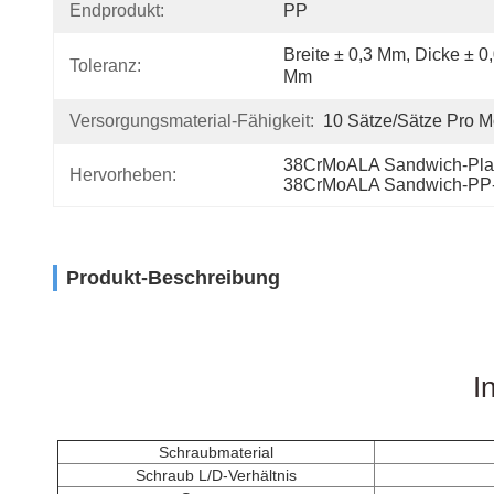
Endprodukt:
PP
Breite ± 0,3 Mm, Dicke ± 0,
Toleranz:
Mm
Versorgungsmaterial-Fähigkeit:
10 Sätze/Sätze Pro M
38CrMoALA Sandwich-Pla
Hervorheben:
38CrMoALA Sandwich-PP-V
Produkt-Beschreibung
Maschine für die Extrusion von Strippen mit Pet-Gurt, Maschine für die Ex
Extrudermaschine pp Gurt Extruderlinie Pet Gurt Maschine Pet Gurt Extrus
Maschine Preis Pet-Gürtel-Maschine Kunststoff Pet-Gürtel-Mach-Maschi
I
Schraubmaterial
Schraub L/D-Verhältnis