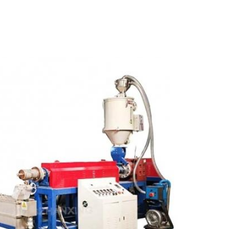
n-Extrusionsmaschine für die Herstellung von PP-Verpackungsbanden
um Herstellen von Pet-Gürteln Preis der Maschine