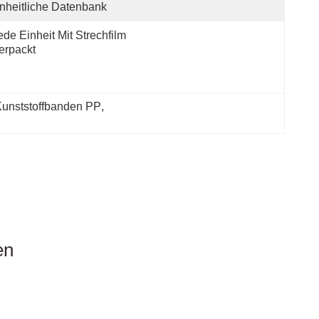
nheitliche Datenbank
ede Einheit Mit Strechfilm 
erpackt
Kunststoffbanden PP
, 
aschine für die Extrusion von PP-Gurt aus Kunststoff
en