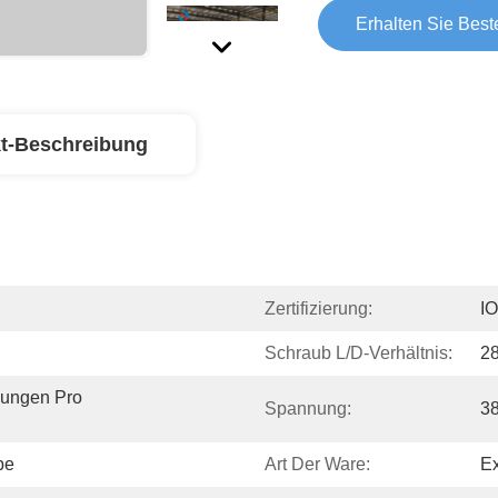
Erhalten Sie Best
t-Beschreibung
Zertifizierung:
I
Schraub L/D-Verhältnis:
28
ungen Pro 
Spannung:
3
be
Art Der Ware:
Ex