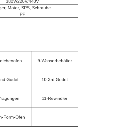
380V/220V/440V
ger, Motor, SPS, Schraube
PP
retchenofen
9-Wasserbehälter
2nd Godet
10-3rd Godet
Prägungen
11-Rewindler
m-Form-Ofen