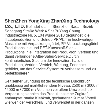
ShenZhen YongXing ZhanXing Technology 
Co., LTD.
Befindet sich in Shenzhen Baoan Bezirk 
Songgang Straße Werk 4 ShaPuYang Chung 
Industriezone Nr. 5, 104 wurde 2010 gegründet, die 
Hauptproduktion und Betrieb:PP/PET in hochwertiger 
Maschine mit Verpackungsgürtel, PP-Verpackungsgürtel-
Produktionslinie und PET-Kunststoff-Stahl-
Produktionslinie. Integration der Produktion, Vertrieb und 
damit verbundene After-Sales-Service.Durch 
kontinuierliches Studium der Innovation, hat die 
Produktion, Vertrieb, Vertrieb, Wartung, Feedback 
gebildet, um das Service-System zu verbessern und zu 
perfektionieren.
Seit seiner Gründung ist der technische Durchbruch 
unablässig auf marktführendem Niveau. 2500 m / 3000 m 
/ 4000 m / 7000 m / Volumen vor allem Umweltschutz 
Verpackungsteppich,das Produkt hat eine Zugkraft, 
enthauptet, starke Klebkraft, gecharterter Kumite Vorteil 
wie weniger Verschleiß, und verwendet in der ganzen 