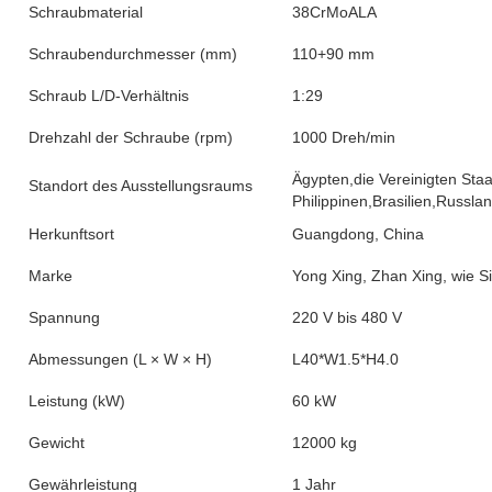
Schraubmaterial
38CrMoALA
Schraubendurchmesser (mm)
110+90 mm
Schraub L/D-Verhältnis
1:29
Drehzahl der Schraube (rpm)
1000 Dreh/min
Ägypten,die Vereinigten Sta
Standort des Ausstellungsraums
Philippinen,Brasilien,Russl
Herkunftsort
Guangdong, China
Marke
Yong Xing, Zhan Xing, wie S
Spannung
220 V bis 480 V
Abmessungen (L × W × H)
L40*W1.5*H4.0
Leistung (kW)
60 kW
Gewicht
12000 kg
Gewährleistung
1 Jahr