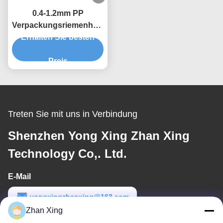
0.4-1.2mm PP
Verpackungsriemenherstellungsmaschine
Erhalten Sie besten
Doppelschraub-
Extrusionsproduktionslinie
Preis
Treten Sie mit uns in Verbindung
Shenzhen Yong Xing Zhan Xing
Technology Co,. Ltd.
E-Mail
yongxingzhanxing@163.com
Zhan Xing
Arbeitszeit