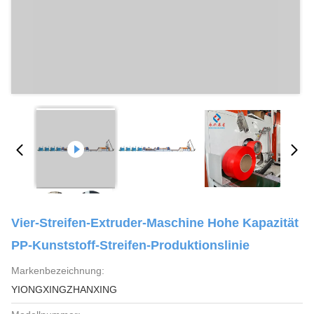
Vier-Streifen-Extruder-Maschine Hohe Kapazität
PP-Kunststoff-Streifen-Produktionslinie
Markenbezeichnung:
YIONGXINGZHANXING