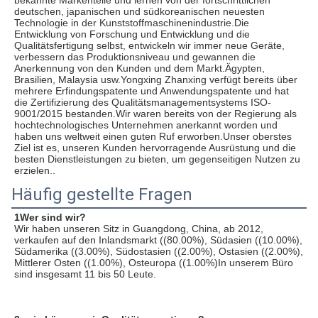
bekannte Markenteile und lernen von der fortschrittlichen 
deutschen, japanischen und südkoreanischen neuesten 
Technologie in der Kunststoffmaschinenindustrie.Die 
Entwicklung von Forschung und Entwicklung und die 
Qualitätsfertigung selbst, entwickeln wir immer neue Geräte, 
verbessern das Produktionsniveau und gewannen die 
Anerkennung von den Kunden und dem Markt.Ägypten, 
Brasilien, Malaysia usw.Yongxing Zhanxing verfügt bereits über 
mehrere Erfindungspatente und Anwendungspatente und hat 
die Zertifizierung des Qualitätsmanagementsystems ISO-
9001/2015 bestanden.Wir waren bereits von der Regierung als 
hochtechnologisches Unternehmen anerkannt worden und 
haben uns weltweit einen guten Ruf erworben.Unser oberstes 
Ziel ist es, unseren Kunden hervorragende Ausrüstung und die 
besten Dienstleistungen zu bieten, um gegenseitigen Nutzen zu 
erzielen..
Häufig gestellte Fragen
1Wer sind wir?
Wir haben unseren Sitz in Guangdong, China, ab 2012, 
verkaufen auf den Inlandsmarkt ((80.00%), Südasien ((10.00%), 
Südamerika ((3.00%), Südostasien ((2.00%), Ostasien ((2.00%), 
Mittlerer Osten ((1.00%), Osteuropa ((1.00%)In unserem Büro 
sind insgesamt 11 bis 50 Leute.