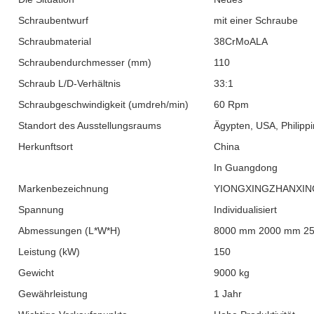
Schraubentwurf
mit einer Schraube
Schraubmaterial
38CrMoALA
Schraubendurchmesser (mm)
110
Schraub L/D-Verhältnis
33:1
Schraubgeschwindigkeit (umdreh/min)
60 Rpm
Standort des Ausstellungsraums
Ägypten, USA, Philippi
Herkunftsort
China
In Guangdong
Markenbezeichnung
YIONGXINGZHANXING Ic
Spannung
Individualisiert
Abmessungen (L*W*H)
8000 mm 2000 mm 2
Leistung (kW)
150
Gewicht
9000 kg
Gewährleistung
1 Jahr