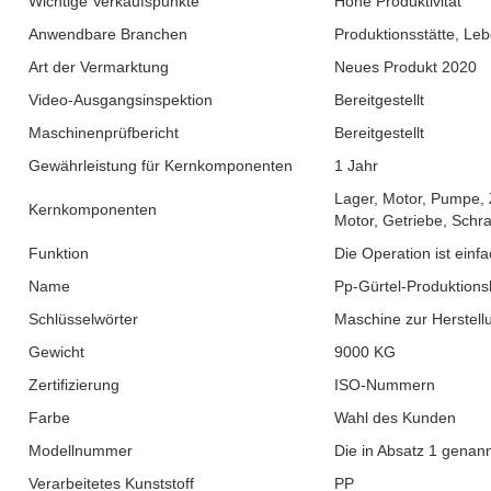
Wichtige Verkaufspunkte
Hohe Produktivität
Anwendbare Branchen
Produktionsstätte, Leb
Art der Vermarktung
Neues Produkt 2020
Video-Ausgangsinspektion
Bereitgestellt
Maschinenprüfbericht
Bereitgestellt
Gewährleistung für Kernkomponenten
1 Jahr
Lager, Motor, Pumpe, 
Kernkomponenten
Motor, Getriebe, Schr
Funktion
Die Operation ist einfa
Name
Pp-Gürtel-Produktionsl
Schlüsselwörter
Maschine zur Herstell
Gewicht
9000 KG
Zertifizierung
ISO-Nummern
Farbe
Wahl des Kunden
Modellnummer
Die in Absatz 1 genan
Verarbeitetes Kunststoff
PP