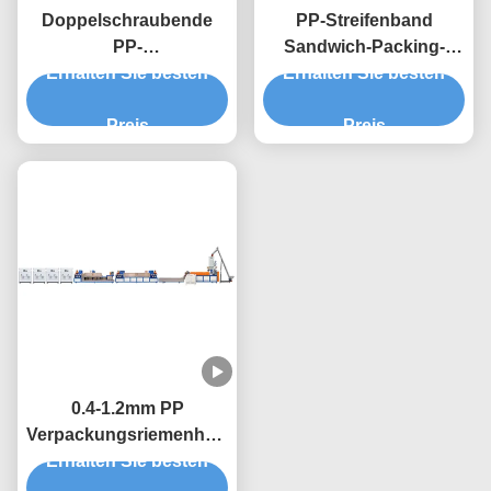
Doppelschraubende
PP-Streifenband
PP-
Sandwich-Packing-
Verpackungsriemenmachine,
Erhalten Sie besten
Erhalten Sie besten
Gürtel
9mm PP-Riegel-
Herstellungsmaschine 4
Extrusionsmaschine
Preis
Streifen
Preis
Zwillingschraub-
Extruder
0.4-1.2mm PP
Verpackungsriemenherstellungsmaschine
Erhalten Sie besten
Doppelschraub-
Extrusionsproduktionslinie