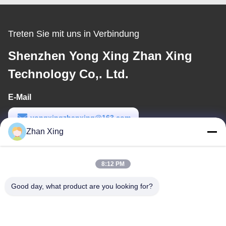
Treten Sie mit uns in Verbindung
Shenzhen Yong Xing Zhan Xing
Technology Co,. Ltd.
E-Mail
yongxingzhanxing@163.com
Zhan Xing
Arbeitszeit
8:00-20:00
8:12 PM
Unsere Adresse
Good day, what product are you looking for?
Adresse
Nr. 43-101, Meiyingsen, Xinpotou, Gemeinschaft Xinqiang, Xinhu
Street, Bezirk Guangming, Shenzhen