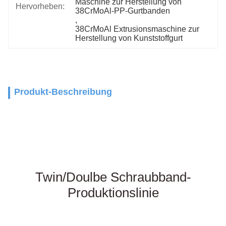
Maschine zur Herstellung von 
Hervorheben:
38CrMoAl-PP-Gurtbanden
, 
38CrMoAl Extrusionsmaschine zur 
Herstellung von Kunststoffgurt
Produkt-Beschreibung
Maschine für die Extrusion von Strippen mit Pet-Gurt, Maschine für die 
Extrusion von Strippen mit Pet-Gurt, Produktionslinie für die Strippen von 
PP-Gurt, Maschine für die Extrusion von PP-Gurt aus Kunststoff
Extrudermaschine pp Gurt Extruderlinie Pet Gurt Maschine Pet Gurt 
Extrusionslinie Pet Gurt Band Extrusionslinie Pet Gurt Herstellung
Maschine Preis Pet-Gürtel-Maschine Kunststoff Pet-Gürtel-Mach-Maschine 
PET-Gürtel-Mach-Anlage PET-Paket-Gürtel-Band Extrusionslinie
Twin/Doulbe Schraubband-
Produktionslinie
PET
Streife
Maschine für die Herstellung von PP-Streifen und PP-Streifen-
Extrusionsmaschine für die Herstellung von PP-Verpackungsbanden