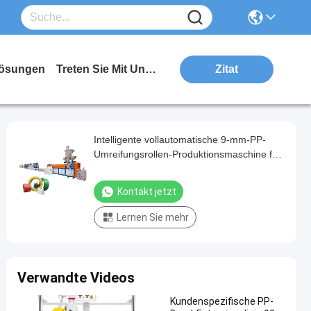
ösungen
Treten Sie Mit Uns In Verbindung
Zitat
Intelligente vollautomatische 9-mm-PP-
Umreifungsrollen-Produktionsmaschine für
hocheffiziente Produktion
Kontakt jetzt
Lernen Sie mehr
Verwandte Videos
Kundenspezifische PP-