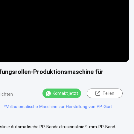
Video
ifungsrollen-Produktionsmaschine für
Kontakt jetzt
Teilen
sichten
#
Vollautomatische Maschine zur Herstellung von PP-Gurt
linie Automatische PP-Bandextrusionslinie 9-mm-PP-Band-