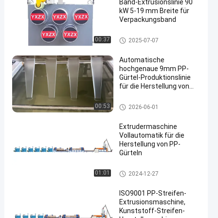
Band-Extrusionslinie 90
kW 5-19 mm Breite für
Verpackungsband
PP-Strapband-Extrusionsleitun
00:37
2025-07-07
g
Automatische
hochgenaue 9mm PP-
Gürtel-Produktionslinie
für die Herstellung von
PP-Gürtelmaschinen
PP-Gürtelherstellung
00:53
2026-06-01
Extrudermaschine
Vollautomatik für die
Herstellung von PP-
Gürteln
Produktionslinie für PP-Gürtel
01:01
2024-12-27
ISO9001 PP-Streifen-
Extrusionsmaschine,
Kunststoff-Streifen-