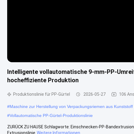
Intelligente vollautomatische 9-mm-PP-Umre
hocheffiziente Produktion
Produktionslinie für PP-Gürtel
2026-05-27
106 An
#
Maschine zur Herstellung von Verpackungsriemen aus Kunststoff
#
Vollautomatische PP-Gürtel-Produktionslinie
ZURÜCK ZU HAUSE Schlagworte: Einschnecken-PP-Bandextrusions
Extrusionslinie
Weitere Informationen