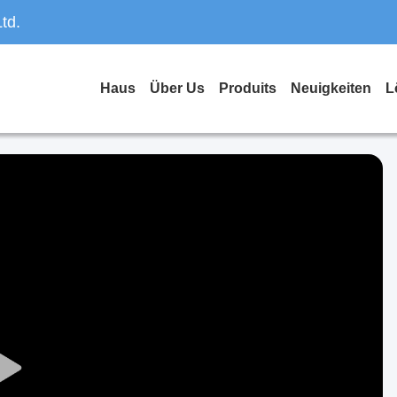
td.
Haus
Über Us
Produits
Neuigkeiten
L
Play