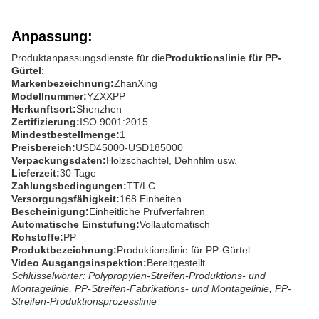
Anpassung:
Produktanpassungsdienste für die
Produktionslinie für PP-
Gürtel
:
Markenbezeichnung:
ZhanXing
Modellnummer:
YZXXPP
Herkunftsort:
Shenzhen
Zertifizierung:
ISO 9001:2015
Mindestbestellmenge:
1
Preisbereich:
USD45000-USD185000
Verpackungsdaten:
Holzschachtel, Dehnfilm usw.
Lieferzeit:
30 Tage
Zahlungsbedingungen:
TT/LC
Versorgungsfähigkeit:
168 Einheiten
Bescheinigung:
Einheitliche Prüfverfahren
Automatische Einstufung:
Vollautomatisch
Rohstoffe:
PP
Produktbezeichnung:
Produktionslinie für PP-Gürtel
Video Ausgangsinspektion:
Bereitgestellt
Schlüsselwörter: Polypropylen-Streifen-Produktions- und
Montagelinie, PP-Streifen-Fabrikations- und Montagelinie, PP-
Streifen-Produktionsprozesslinie