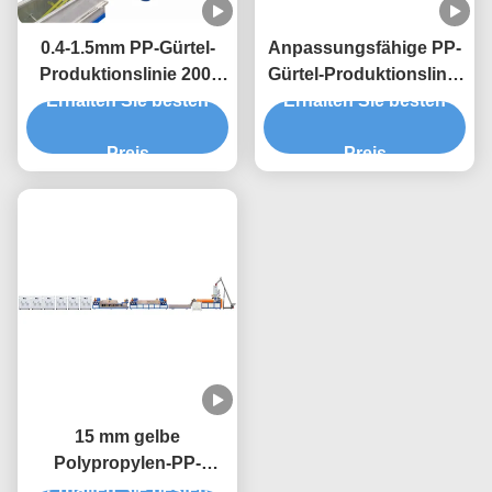
0.4-1.5mm PP-Gürtel-
Anpassungsfähige PP-
Produktionslinie 200-
Gürtel-Produktionslinie
Erhalten Sie besten
300 KG/h 5-19mm
Erhalten Sie besten
für verschiedene
Einzelschraube
Kundenanforderungen
Preis
Preis
15 mm gelbe
Polypropylen-PP-
Gürtel-Gürtelmaschine
Erhalten Sie besten