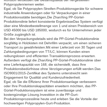
Rohstoff verbessert die Gesamtqualität der hergestellten
Polypropylenriemen weiter.
Egal, ob Sie Polypropylen-Streifen-Produktionsgeräte für schwere
industrielle Anwendungen oder für Verpackungen in einer
Produktionsstätte benötigen,Die ZhanXing PP-Gürtel-
Produktionslinie liefert konsistente ErgebnisseDas System verfügt
über eine Mindestbestellmenge von 1 und einen Preisbereich von
USD 45000 bis USD 185000, wodurch es für Unternehmen jeder
Größe zugänglich ist.
Bei den Verpackungsdetails wird die PP-Gürtel-Produktionslinie
sorgfältig in Holzkisten mit Dehnfilm verpackt, um einen sicheren
Transport zu gewährleisten.Mit einer Lieferzeit von 30 Tagen und
Zahlungsbedingungen von TT/LC, können Kunden einen
reibungslosen und effizienten Transaktionsprozess erwarten.
Außerdem verfügt die ZhanXing PP-Gürtel-Produktionslinie über
eine Lieferkapazität von 168, die sicherstellt, dass Ihre
Produktionsbedürfnisse ohne Verzögerungen erfüllt werden.Das
ISO9001/2015-Zertifikat des Systems unterstreicht sein
Engagement für Qualität und Kundenzufriedenheit.
Egal, ob Sie die Effizienz Ihrer Produktionsanlage verbessern
oder Ihre Produktionskapazitäten erweitern möchten, das PP-
Gürtel-Produktionssystem ist eine zuverlässige und
kostengünstige Lösung.Investition in die PP-Gurt-
Produktionsprozesslinie heute und erleben Sie die Vorteile der
hochwertigen Polypropylen-Gurt-Produktion.