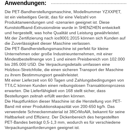
Anwendungen:
Die PET-Bandherstellungsmaschine, Modellnummer YZXXPET,
ist ein vielseitiges Gerät, das für eine Vielzahl von
Produktanwendungen und -szenarien geeignet ist. Diese
Kunststoffband-Extrusionslinie wurde in SHENZHEN entwickelt
und hergestellt, was hohe Qualität und Leistung gewährleistet.
Mit der Zertifizierung nach ios9001:2015 können sich Kunden auf
die Zuverlässigkeit dieser Maschine verlassen.
Die PET-Bandherstellungsmaschine ist perfekt für kleine
Unternehmen oder große Industrieunternehmen, mit einer
Mindestbestellmenge von 1 und einem Preisbereich von 102.000
bis 285.000 USD. Die Verpackungsdetails umfassen eine
Holzbox-Stretchfolie, die einen sicheren Transport der Maschine
zu ihrem Bestimmungsort gewährleistet.
Mit einer Lieferzeit von 60 Tagen und Zahlungsbedingungen von
TT/LC können Kunden einen reibungslosen Transaktionsprozess
erwarten. Die Lieferfähigkeit von 168 stellt sicher, dass
Bestellungen zeitnah erfüllt werden können.
Die Hauptfunktion dieser Maschine ist die Herstellung von PET-
Band mit einer Produktionskapazität von 200-650 kg/h. Das
verwendete Schneckenmaterial ist 38CrMoAlA, bekannt für seine
Haltbarkeit und Effizienz. Der Dickenbereich des hergestellten
PET-Bandes beträgt 0,5-1,3 mm, wodurch es für verschiedene
Verpackungsanforderungen geeignet ist.