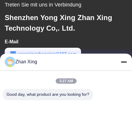
Treten Sie mit uns in Verbindung
Shenzhen Yong Xing Zhan Xing
Technology Co,. Ltd.
E-Mail
yongxingzhanxing@163.com
Zhan Xing
Arbeitszeit
8:00-20:00
3:27 AM
Unsere Adresse
Good day, what product are you looking for?
Adresse
Nr. 43-101, Meiyingsen, Xinpotou, Gemeinschaft Xinqiang, Xinhu
Street, Bezirk Guangming, Shenzhen
Telefon