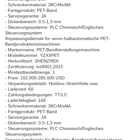
- Schneckenmaterial: 38CrMoAlA
- Fertigprodukt: PET-Band
- Servicegarantie: JA
- Dickenbereich: 0,5-1,3 mm
- Steuerungssysteme: PLC Chinesisch/Englisches
Steuerungssystem
Anpassungsdienste für servo-halbautomatische PET-
Bandproduktionsmaschinen:
- Markenname: PET-Bandherstellungsmaschine
- Modellnummer: YZXXPET
- Herkunftsort: SHENZHEN
- Zertifizierung: ios9001:2015
- Mindestbestellmenge: 1
- Preis: 102.000-285.000 USD
- Verpackungsdetails: Holzbox-Stretchfolie usw.
- Lieferzeit: 60
- Zahlungsbedingungen: TT/LC
- Lieferfähigkeit: 168
- Schneckenmaterial: 38CrMoAlA
- Fertigprodukt: PET-Band
- Servicegarantie: JA
- Dickenbereich: 0,5-1,3 mm
- Steuerungssysteme: PLC Chinesisch/Englisches
Steuerungssystem
Anpassungsdienste für Polyester-Bandherstellungsanlagen: