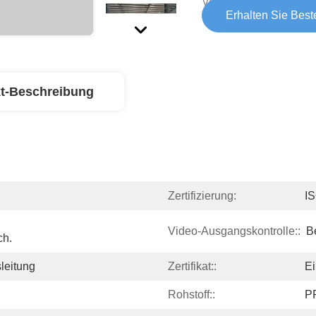
Versorgungsfähigkeit:
Erhalten Sie Best
t-Beschreibung
Zertifizierung:
I
Video-Ausgangskontrolle::
Be
ch.
leitung
Zertifikat::
Ei
Rohstoff::
P