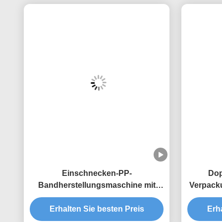
Einschnecken-PP-
Dop
Bandherstellungsmaschine mit
Verpack
hoher Produktivität und
PP-Rie
vollautomatischem Betrieb für 5–19
Erhalten Sie besten Preis
Erh
mm Bandbreite