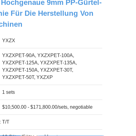
 Hochgenaue 9mm PP-Gürtel-
nie Für Die Herstellung Von
chinen
YXZX
YXZXPET-90A, YXZXPET-100A,
YXZXPET-125A, YXZXPET-135A,
YXZXPET-150A, YXZXPET-30T,
YXZXPET-50T, YXZXP
1 sets
$10,500.00 - $171,800.00/sets, negotiable
:
T/T