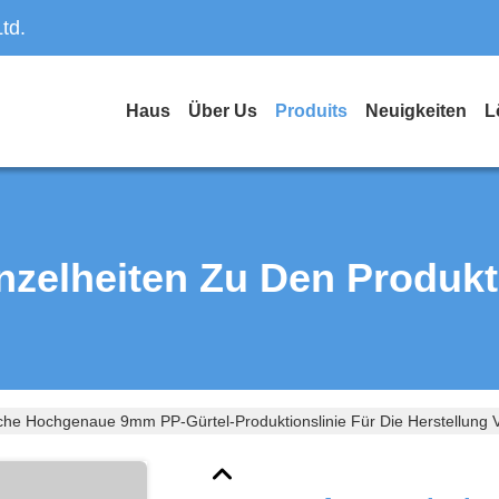
td.
Haus
Über Us
Produits
Neuigkeiten
L
nzelheiten Zu Den Produk
che Hochgenaue 9mm PP-Gürtel-Produktionslinie Für Die Herstellung