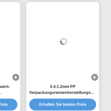
wich-
0.4-1.2mm PP
Verpackungsriemenherstellungsmaschine
Streifen
Doppelschraub-
uder
reis
Extrusionsproduktionslinie
Erhalten Sie besten Preis