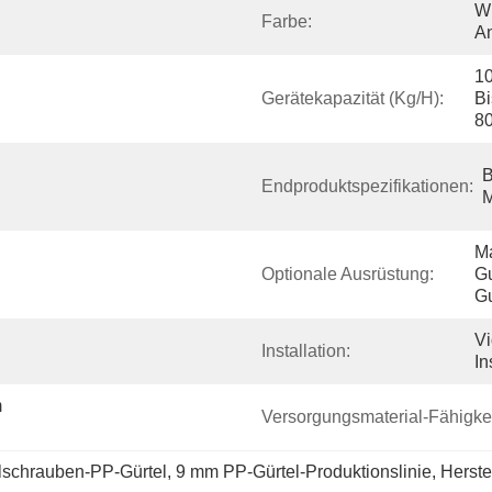
Wi
Farbe:
A
10
Gerätekapazität (kg/h):
Bi
8
B
Endproduktspezifikationen:
Ma
Optionale Ausrüstung:
Gu
Gu
Vi
Installation:
In
 
Versorgungsmaterial-Fähigkei
elschrauben-PP-Gürtel
, 
9 mm PP-Gürtel-Produktionslinie
, 
Herste