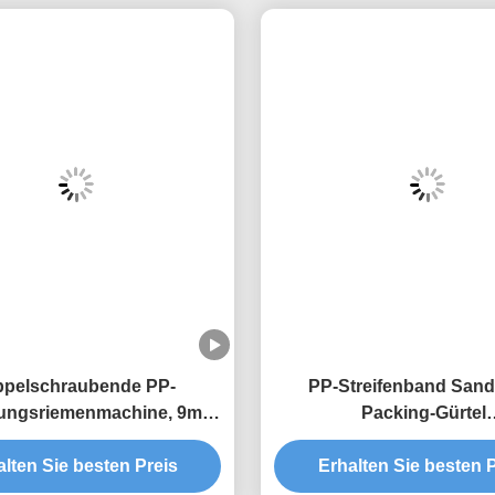
pelschraubende PP-
PP-Streifenband Sand
ungsriemenmachine, 9mm
Packing-Gürtel
gel-Extrusionsmaschine
Herstellungsmaschine 4 
alten Sie besten Preis
Zwillingschraub-Extr
Erhalten Sie besten P