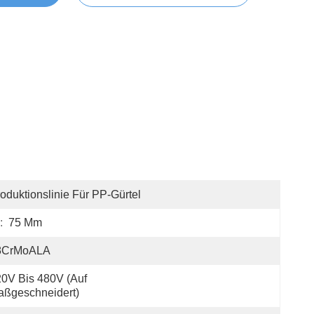
oduktionslinie Für PP-Gürtel
:
75 Mm
8CrMoALA
0V Bis 480V (auf 
aßgeschneidert)