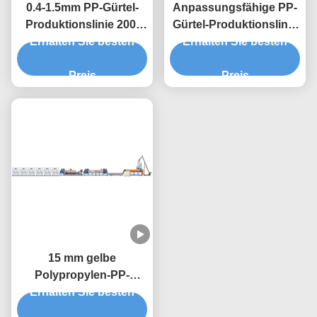
0.4-1.5mm PP-Gürtel-
Anpassungsfähige PP-
Produktionslinie 200-
Gürtel-Produktionslinie
Erhalten Sie besten
300 KG/h 5-19mm
Erhalten Sie besten
für verschiedene
Einzelschraube
Kundenanforderungen
Preis
Preis
15 mm gelbe
Polypropylen-PP-
Gürtel-Gürtelmaschine
Erhalten Sie besten
Einschraubmaschine