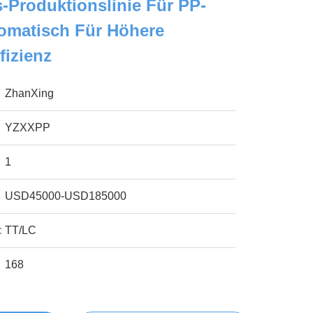
-Produktionslinie Für PP-
tomatisch Für Höhere
fizienz
ZhanXing
YZXXPP
1
USD45000-USD185000
:
TT/LC
168