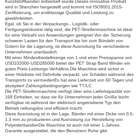
Kunststoffbanden entwickelt wurde.Dieses innovative Produkt
wird in Shenzhen hergestellt und kommt mit ISO9001:2015-
Zertifizierung, um erstklassige Qualität und Leistung zu
gewährleisten.
Egal, ob Sie in der Verpackungs-, Logistik- oder
Fertigungsindustrie tätig sind, die PET-Streifenmaschine ist ideal
für eine Vielzahl von Anwendungen geeignet.Von der Sicherung
schwerer Lasten für den Transport bis hin zum Bündeln von
Gütern für die Lagerung, ist diese Ausrüstung für verschiedene
Unternehmen unerlässlich.
Mit einer Mindestbestellmenge von 1 und einer Preisspanne von
USD102000-USD285000 bietet der PET Strap Band Winder ein
gutes Preis-Leistungs-Verhältnis.Die Maschine wird sicher in
einer Holzkiste mit Dehnfolie verpackt, um Schäden während des
Transports zu vermeidenEs hat eine Lieferzeit von 60 Tagen und
akzeptiert Zahlungsbedingungen wie TT/LC.
Die PET-Streifenmaschine verfügt über eine Lieferkapazität von
168 Einheiten, so dass sie für Unternehmen jeder Größe leicht
verfügbar ist.während der elektrisch angetriebene Typ den
Betrieb reibungslos und effizient macht.
Diese Ausrüstung ist in der Lage, Bänder mit einer Dicke von 0,5-
1,3 mm zu produzieren.und Ausrüstung zur Herstellung von
PolyesterbandenDie Maschine ist auch mit einer 1-Jahres-
Garantie ausgestattet, die den Benutzern Ruhe gibt.