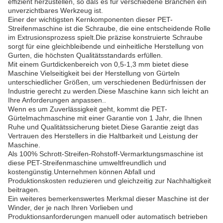
effizient herzustellen, so daß es für verschiedene Branchen ein
unverzichtbares Werkzeug ist.
Einer der wichtigsten Kernkomponenten dieser PET-
Streifenmaschine ist die Schraube, die eine entscheidende Rolle
im Extrusionsprozess spielt.Die präzise konstruierte Schraube
sorgt für eine gleichbleibende und einheitliche Herstellung von
Gurten, die höchsten Qualitätsstandards erfüllen.
Mit einem Gurtdickenbereich von 0,5-1,3 mm bietet diese
Maschine Vielseitigkeit bei der Herstellung von Gürteln
unterschiedlicher Größen, um verschiedenen Bedürfnissen der
Industrie gerecht zu werden.Diese Maschine kann sich leicht an
Ihre Anforderungen anpassen..
Wenn es um Zuverlässigkeit geht, kommt die PET-
Gürtelmachmaschine mit einer Garantie von 1 Jahr, die Ihnen
Ruhe und Qualitätssicherung bietet.Diese Garantie zeigt das
Vertrauen des Herstellers in die Haltbarkeit und Leistung der
Maschine.
Als 100% Schrott-Streifen-Rohstoff-Vermarktungsmaschine ist
diese PET-Streifenmaschine umweltfreundlich und
kostengünstig.Unternehmen können Abfall und
Produktionskosten reduzieren und gleichzeitig zur Nachhaltigkeit
beitragen.
Ein weiteres bemerkenswertes Merkmal dieser Maschine ist der
Winder, der je nach Ihren Vorlieben und
Produktionsanforderungen manuell oder automatisch betrieben