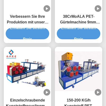
Verbessern Sie Ihre
38CrMoALA PET-
Produktion mit unserer
Gürtelmachine 9mm-
hochleistungsfähigen
Erhalten Sie besten
Gürtelbandmachine
Erhalten Sie besten
PET-Streifenmaschine
Preis
Preis
Einzelschraubende
150-200 KG/h
Kunststoffrecyclingmas
Kunststoff-PET-