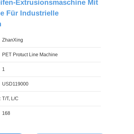
eifen-Extrusionsmaschine Mit
e Für Industrielle
n
ZhanXing
PET Protuct Line Machine
1
USD119000
:
T/T, L/C
168