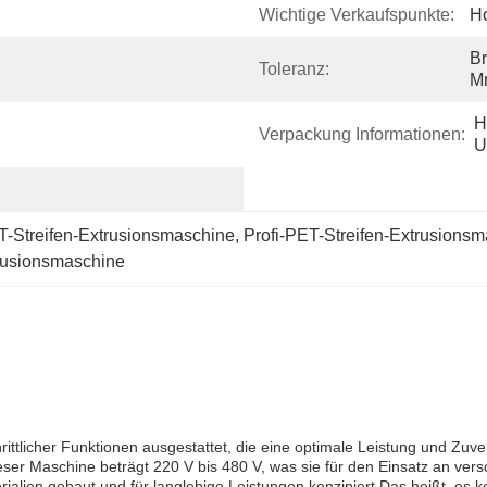
Wichtige Verkaufspunkte:
Ho
Br
Toleranz:
M
H
Verpackung Informationen:
U
-Streifen-Extrusionsmaschine
, 
Profi-PET-Streifen-Extrusions
trusionsmaschine
rittlicher Funktionen ausgestattet, die eine optimale Leistung und Zuver
er Maschine beträgt 220 V bis 480 V, was sie für den Einsatz an ver
erialien gebaut und für langlebige Leistungen konzipiert.Das heißt, e