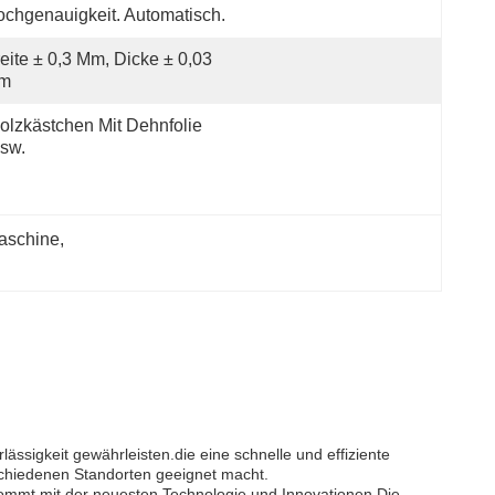
chgenauigkeit. Automatisch.
eite ± 0,3 Mm, Dicke ± 0,03 
m
olzkästchen Mit Dehnfolie 
sw.
maschine
, 
lässigkeit gewährleisten.die eine schnelle und effiziente
schiedenen Standorten geeignet macht.
s kommt mit der neuesten Technologie und Innovationen.Die