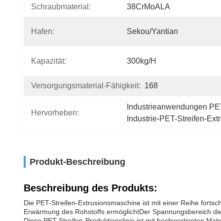
Schraubmaterial:
38CrMoALA
Hafen:
Sekou/Yantian
Kapazität:
300kg/h
Versorgungsmaterial-Fähigkeit:
168
Industrieanwendungen PET
Hervorheben:
Industrie-PET-Streifen-Ex
Produkt-Beschreibung
Beschreibung des Produkts:
Die PET-Streifen-Extrusionsmaschine ist mit einer Reihe fortsch
Erwärmung des Rohstoffs ermöglichtDer Spannungsbereich dies
Diese PET-Streifen-Produktionslinie ist mit hochwertigsten Mat