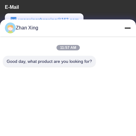
E-Mail
yongxingzhanxing@163.com
Zhan Xing
Arbeitszeit
8:00-20:00
11:57 AM
Unsere Adresse
Good day, what product are you looking for?
Adresse
Nr. 43-101, Meiyingsen, Xinpotou, Gemeinschaft Xinqiang, Xinhu
Street, Bezirk Guangming, Shenzhen
Telefon
86-0755-29932659