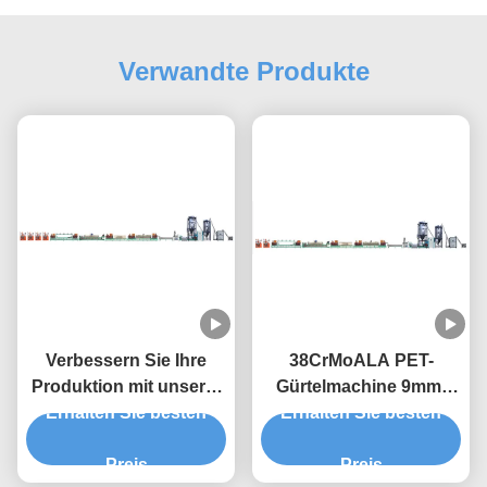
Verwandte Produkte
Verbessern Sie Ihre
38CrMoALA PET-
Produktion mit unserer
Gürtelmachine 9mm-
hochleistungsfähigen
Erhalten Sie besten
Gürtelbandmachine
Erhalten Sie besten
PET-Streifenmaschine
Preis
Preis