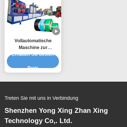
Vollautomatische
Maschine zur
Herstellung von PET-
Erhalten Sie besten
Streifen aus Kunststoff
Preis
Treten Sie mit uns in Verbindung
Shenzhen Yong Xing Zhan Xing
Technology Co,. Ltd.