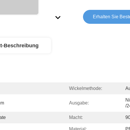
Erhalten Sie Best
t-Beschreibung
Wickelmethode:
Au
Ni
Mm
Ausgabe:
/2
ate
Macht:
9
Material:
PE