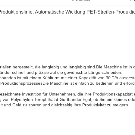
oduktionslinie
, 
Automatische Wicklung PET-Streifen-Produktio
rialien hergestellt, die langlebig und langlebig sind.Die Maschine ist
nder schnell und präzise auf die gewünschte Länge schneiden.
banden ist mit einem Kühlturm mit einer Kapazität von 30 T/h ausgestat
roduktionsprozessesDie Maschine ist einfach zu bedienen und erforde
gezeichnete Investition für Unternehmen, die ihre Produktionskapazit
ng von Polyethylen-Terephthalat-GurtbandenEgal, ob Sie ein kleines od
it und Geld zu sparen und gleichzeitig Ihre Produktivität zu steigern.