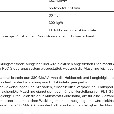
38CrMoAlA
550x550x1000 mm
30 T / h
300 kg/h
PET-Flocken oder -Granulate
chwertige PET-Bänder, Produktionsstätte für Polyesterband
Wicklungsmethode ausgelegt und wird elektrisch angetrieben.Dies mach
 PLC-Steuerungssystem ausgestattet, wodurch die Maschine leicht bed
terial besteht aus 38CrMoAlA, was die Haltbarkeit und Langlebigkeit d
s ideal für die Herstellung von PET-Gürteln geeignet ist.
hl von Anwendungen und Szenarien, einschließlich Verpackung, Transport
chernDie Maschine eignet sich auch für die Herstellung von PET-Gürt
nglebige Produktionslinie für Kunststoff-Gürtelband, die für eine Viel
 mit einer automatischen Wicklungsmethode ausgelegt und wird elektri
esteht aus 38CrMoAlA, was die Haltbarkeit und Langlebigkeit der Masch