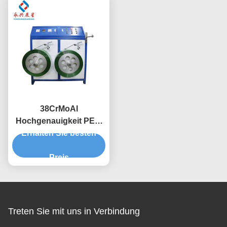
Umreifungsbändern
38CrMoAl
Hochgenauigkeit PET-
Erhalten Sie besten
Streifen-
Produktionslinie, PET-
Streifen-
Preis
Fertigungsmaschine
Treten Sie mit uns in Verbindung