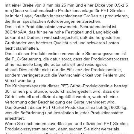
mit einer Breite von 9 mm bis 25 mm und einer Dicke von 0,5-1,5
mm,Diese vollautomatische Produktionsanlage für PET-Streifen
ist in der Lage, Streifen in verschiedenen Größen zu produzieren,
die Ihren spezifischen Anforderungen entsprechen..
Das in der Produktionslinie verwendete Schraubmaterial ist
38CrMoAlA, das für seine hohe Festigkeit und Langlebigkeit
bekannt ist.Dadurch wird sichergestellt, daß die hergestellten
Gurtbänder von höchster Qualität sind und schweren Lasten
leicht standhalten.
Das in dieser Produktionslinie verwendete Steuerungssystem ist
die PLC-Steuerung, die dafür sorgt, dass der Produktionsprozess
ohne manuelle Eingriffe automatisiert und reibungslos
abläuft.Dies erhöht nicht nur die Effizienz der Produktionslinie,
sondern verringert auch die Wahrscheinlichkeit von Fehlern und
Verschwendung.
Die Kühlturmkapazität dieser PET-Gürtel-Produktionslinie beträgt
30 Tonnen pro Stunde, wodurch sichergestellt wird, dass die
Gürtel schnell und effizient abgekühlt werden, wodurch eine
Verformung oder Beschädigung der Gürtel verhindert wird.
Das Gewicht dieser PET-Gürtel-Produktionslinie beträgt 6000 kg,
was die Beförderung und Installation in jeder Produktionsstätte
erleichtert.
Wenn Sie nach einem zuverlässigen und effizienten PET-Streifen-
Produktionssystem suchen, dann suchen Sie nicht weiter als