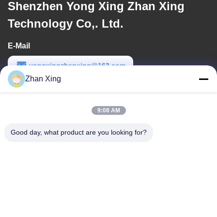
Shenzhen Yong Xing Zhan Xing
Technology Co,. Ltd.
E-Mail
yongxingzhanxing@163.com
Zhan Xing
Arbeitszeit
8:00-20:00
9:08 AM
Unsere Adresse
Good day, what product are you looking for?
Adresse
Nr. 43-101, Meiyingsen, Xinpotou, Gemeinschaft Xinqiang, Xinhu
Street, Bezirk Guangming, Shenzhen
Telefon
86-0755-29932659