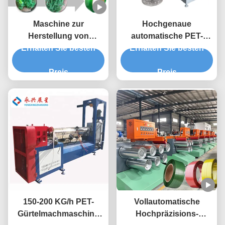
Maschine zur
Hochgenaue
Herstellung von
automatische PET-
Erhalten Sie besten
Kunststoffbanden
Gürtel-Produktionslinie
Erhalten Sie besten
Verpackung
Preis
Gürtelmachmaschine
Preis
150-200 KG/h PET-
Vollautomatische
Gürtelmachmaschine
Hochpräzisions-