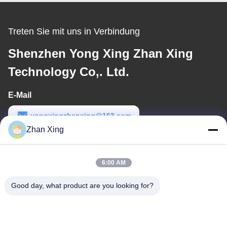
Treten Sie mit uns in Verbindung
Shenzhen Yong Xing Zhan Xing
Technology Co,. Ltd.
E-Mail
yongxingzhanxing@163.com
Zhan Xing
Arbeitszeit
8:00-20:00
6:00 AM
Unsere Adresse
Good day, what product are you looking for?
Adresse
Nr. 43-101, Meiyingsen, Xinpotou, Gemeinschaft Xinqiang, Xinhu
Street, Bezirk Guangming, Shenzhen