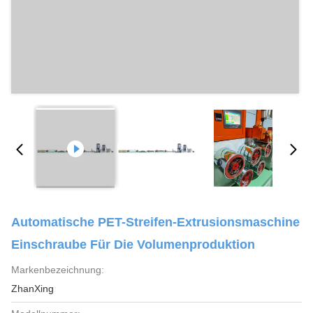
Automatische PET-Streifen-Extrusionsmaschine
Einschraube Für Die Volumenproduktion
Markenbezeichnung:
ZhanXing