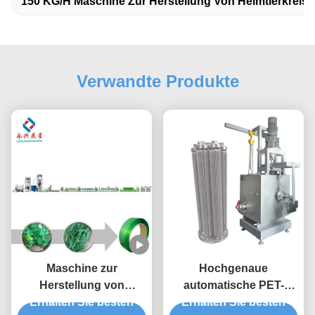
150 KG/h Maschine Zur Herstellung Von Heimtierkreis
Verwandte Produkte
Maschine zur
Hochgenaue
Herstellung von
automatische PET-
Erhalten Sie besten
Kunststoffbanden
Gürtel-Produktionslinie
Erhalten Sie besten