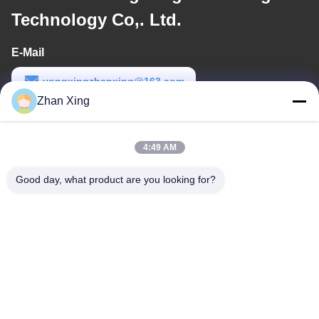
Technology Co,. Ltd.
E-Mail
yongxingzhanxing@163.com
Zhan Xing
Arbeitszeit
8:00-20:00
4:49 AM
Unsere Adresse
Good day, what product are you looking for?
Adresse
Nr. 43-101, Meiyingsen, Xinpotou, Gemeinschaft Xinqiang, Xinhu
Street, Bezirk Guangming, Shenzhen
Telefon
86-0755-29932659