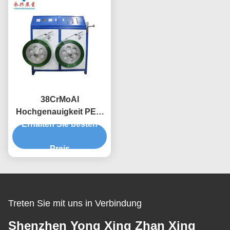
38CrMoAl
Hochgenauigkeit PET-
Erhalten Sie besten
Streifen-
Produktionslinie, PET-
Streifen-
Preis
Fertigungsmaschine
Treten Sie mit uns in Verbindung
Shenzhen Yong Xing Zhan Xing