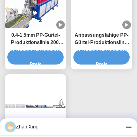
0.4-1.5mm PP-Gürtel-
Anpassungsfähige PP-
Produktionslinie 200-
Gürtel-Produktionslinie
Erhalten Sie besten
300 KG/h 5-19mm
Erhalten Sie besten
für verschiedene
Einzelschraube
Kundenanforderungen
Preis
Preis
Zhan Xing