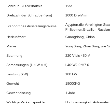
Schraub L/D-Verhältnis
1:33
Drehzahl der Schraube (rpm)
1000 Dreh/min
Ägypten,die Vereinigten Sta
Standort des Ausstellungsraums
Philippinen,Brasilien,Russl
Herkunftsort
Guangdong, China
Marke
Yong Xing, Zhan Xing, wie S
Spannung
220 V bis 480 V
Abmessungen (L × W × H)
L40*W2.0*H7.0
Leistung (kW)
100 kW
Gewicht
19000KG
Gewährleistung
1 Jahr
Wichtige Verkaufspunkte
Hochgenauigkeit. Automatisc