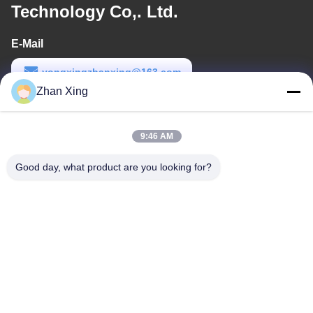
Technology Co,. Ltd.
E-Mail
yongxingzhanxing@163.com
Zhan Xing
Arbeitszeit
8:00-20:00
9:46 AM
Unsere Adresse
Good day, what product are you looking for?
Adresse
Nr. 43-101, Meiyingsen, Xinpotou, Gemeinschaft Xinqiang, Xinhu
Street, Bezirk Guangming, Shenzhen
Telefon
86-0755-29932659