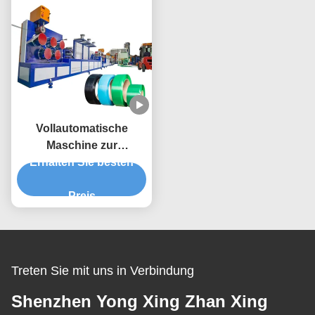
Vollautomatische
Maschine zur
Herstellung von PET-
Erhalten Sie besten
Streifen aus Kunststoff
Preis
Treten Sie mit uns in Verbindung
Shenzhen Yong Xing Zhan Xing