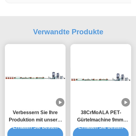
Verwandte Produkte
Verbessern Sie Ihre
38CrMoALA PET-
Produktion mit unserer
Gürtelmachine 9mm-
hochleistungsfähigen
Erhalten Sie besten
Gürtelbandmachine
Erhalten Sie besten
PET-Streifenmaschine