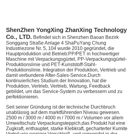
ShenZhen YongXing ZhanXing Technology 
Co., LTD.
Befindet sich in Shenzhen Baoan Bezirk 
Songgang Straße Anlage 4 ShaPuYang Chung 
Industriezone Nr. 5, 104 wurde 2010 gegründet, die 
Hauptproduktion und Betrieb:PP/PET in hochwertiger 
Maschine mit Verpackungsgürtel, PP-Verpackungsgürtel-
Produktionslinie und PET-Kunststoff-Stahl-
Produktionslinie. Integration der Produktion, Vertrieb und 
damit verbundene After-Sales-Service.Durch 
kontinuierliches Studium der Innovation, hat die 
Produktion, Vertrieb, Vertrieb, Wartung, Feedback 
gebildet, um das Service-System zu verbessern und zu 
perfektionieren.
Seit seiner Gründung ist der technische Durchbruch 
unablässig auf dem marktführenden Niveau gewesen. 
2500 m / 3000 m / 4000 m / 7000 m / Volumen vor allem 
Umweltschutz Verpackungsteppich,das Produkt hat eine 
Zugkraft, enthauptet, starke Klebkraft, gecharterter Kumite 
Vorteil wie weniger Verschleiß, und verwendet in der 