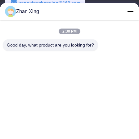
yongxingzhanxing@163.com
Zhan Xing
Arbeitszeit
8:00-20:00
2:30 PM
Unsere Adresse
Good day, what product are you looking for?
Adresse
Nr. 43-101, Meiyingsen, Xinpotou, Gemeinschaft Xinqiang, Xinhu
Street, Bezirk Guangming, Shenzhen
Telefon
86-0755-29932659
Gute Qualität Chinas PP-Gürtelherstellung Lieferant. Copyright-©
-2026 Shenzhen Yong Xing Zhan Xing Technology Co,. Ltd. . Alle