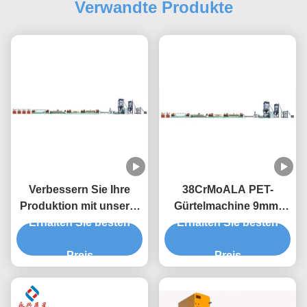
Verwandte Produkte
Verbessern Sie Ihre
38CrMoALA PET-
Produktion mit unserer
Gürtelmachine 9mm-
hochleistungsfähigen
Erhalten Sie besten
Gürtelbandmachine
Erhalten Sie besten
PET-Streifenmaschine
Preis
Preis