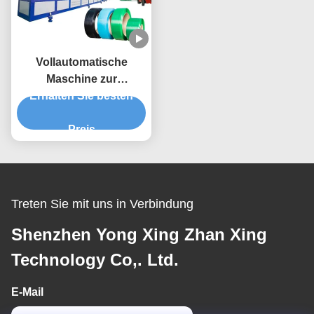
Vollautomatische
Maschine zur
Herstellung von PET-
Erhalten Sie besten
Streifen aus Kunststoff
Preis
Treten Sie mit uns in Verbindung
Shenzhen Yong Xing Zhan Xing
Technology Co,. Ltd.
E-Mail