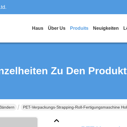
td.
Haus
Über Us
Produits
Neuigkeiten
L
nzelheiten Zu Den Produk
-Bändern
PET-Verpackungs-Strapping-Roll-Fertigungsmaschine Ho