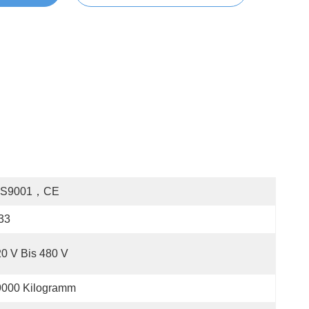
OS9001，CE
33
0 V Bis 480 V
9000 Kilogramm