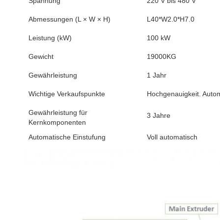
Spannung
220 V bis 480 V
Abmessungen (L × W × H)
L40*W2.0*H7.0
Leistung (kW)
100 kW
Gewicht
19000KG
Gewährleistung
1 Jahr
Wichtige Verkaufspunkte
Hochgenauigkeit. Autom
Gewährleistung für
3 Jahre
Kernkomponenten
Automatische Einstufung
Voll automatisch