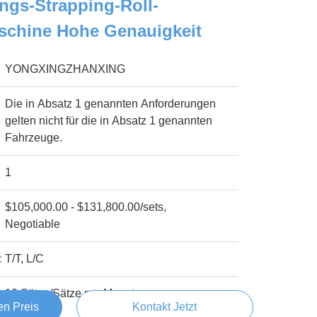
ngs-Strapping-Roll-
schine Hohe Genauigkeit
YONGXINGZHANXING
Die in Absatz 1 genannten Anforderungen
gelten nicht für die in Absatz 1 genannten
Fahrzeuge.
1
$105,000.00 - $131,800.00/sets,
Negotiable
:
T/T, L/C
10 Sätze/Sätze pro Monat
en Preis
Kontakt Jetzt