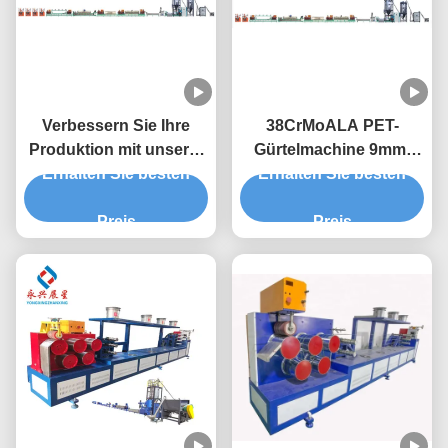
Verbessern Sie Ihre
38CrMoALA PET-
Produktion mit unserer
Gürtelmachine 9mm-
hochleistungsfähigen
Erhalten Sie besten
Gürtelbandmachine
Erhalten Sie besten
PET-Streifenmaschine
Preis
Preis