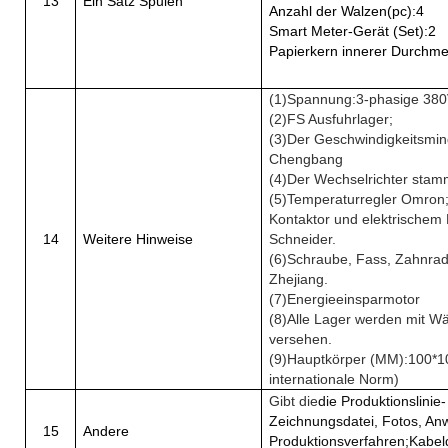
13
Ein Satz Spulen
Anzahl der Walzen
(
pc
):
4
Smart Meter-Gerät (Set)
:
2
Papierkern innerer Durchm
(
1
)
Spannung
:
3-phasige 38
(
2
)
FS Ausfuhrlager
;
(
3
)
Der Geschwindigkeitsmi
Chengbang
(
4
)
Der Wechselrichter stam
(
5
)
Temperaturregler Omron;
Kontaktor und elektrischem 
14
Weitere Hinweise
Schneider.
(
6
)
Schraube, Fass, Zahnradb
Zhejiang.
(
7
)
Energieeinsparmotor
(
8
)
Alle Lager werden mit 
versehen.
(
9
)
Hauptkörper (MM)
:
100*1
internationale Norm)
Gibt die
die Produktionslinie
-
Zeichnungsdatei, Fotos, An
15
Andere
Produktionsverfahren;
Kabel