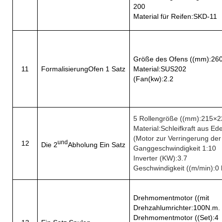
200
Material für Reifen
:
SKD-11
Größe des Ofens ((mm)
:
26
11
Formalisierung
Ofen 1 Satz
Material
:
SUS202
(Fan(kw)
:
2.2
5 Rollengröße ((mm)
:
215
×
2
Material
:
Schleifkraft aus Ede
(Motor zur Verringerung der
und
12
Die 2
Abholung Ein Satz
Ganggeschwindigkeit 1:10
Inverter (KW)
:
3.7
Geschwindigkeit ((m/min)
:
0 
Drehmomentmotor ((mit
Drehzahlumrichter:100N.m. 
Drehmomentmotor ((Set)
:
4