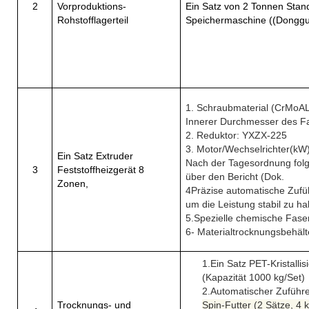
2
Vorproduktions-
Ein Satz von 2 Tonnen Stand
Rohstofflagerteil
Speichermaschine ((Dongg
1. Schraubmaterial (CrMoAL
Innerer Durchmesser des F
2. Reduktor: YXZX-225
3. Motor/Wechselrichter
(
kW
Ein Satz Extruder
Nach der Tagesordnung folg
3
Feststoffheizgerät 8
über den Bericht (Dok.
Zonen,
4Präzise automatische Zuf
um die Leistung stabil zu ha
5.
Spezielle chemische Fase
6- Materialtrocknungsbehält
1.
Ein Satz PET-Kristall
(Kapazität 1000 kg/Set)
2.
Automatischer Zuführe
Trocknungs- und
Spin-Futter (2 Sätze, 4 