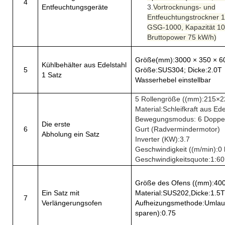
4
Entfeuchtungsgeräte
3.
Vortrocknungs- und
Entfeuchtungstrockner 1
GSG-1000, Kapazität 10
Bruttopower 75 kW/h)
Größe
(mm)
:
3000 × 350 × 6
Kühlbehälter aus Edelstahl
5
Größe:SUS304; Dicke:2.0T
1 Satz
Wasserhebel einstellbar
5 Rollengröße ((mm)
:
215
×
2
Material
:
Schleifkraft aus Ede
Bewegungsmodus: 6 Doppel
Die erste
6
Gurt (Radvermindermotor)
Abholung ein Satz
Inverter (KW)
:
3.7
Geschwindigkeit ((m/min)
:
0 
Geschwindigkeitsquote
:
1
:
60
Größe des Ofens ((mm)
:
40
Ein Satz mit
Material
:
SUS202,Dicke
:
1.5
7
Verlängerungsofen
Aufheizungsmethode
:
Umlau
sparen)
:
0.75