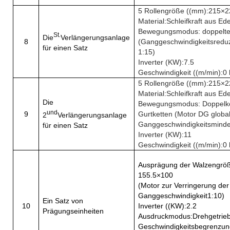
5 Rollengröße ((mm)
:
215
×
2
Material
:
Schleifkraft aus Ede
Bewegungsmodus: doppelte
St.
Die
Verlängerungsanlage
8
(Ganggeschwindigkeitsredu
für einen Satz
1:15)
Inverter (KW)
:
7.5
Geschwindigkeit ((m/min)
:
0 
5 Rollengröße ((mm)
:
215
×
2
Material
:
Schleifkraft aus Ede
Die
Bewegungsmodus: Doppelket
und
9
Gurtketten (Motor DG global
2
Verlängerungsanlage
Ganggeschwindigkeitsmind
für einen Satz
Inverter (KW)
:
11
Geschwindigkeit ((m/min)
:
0 
Ausprägung der Walzengrö
155.5
×
100
(
Motor zur Verringerung der
Ganggeschwindigkeit1:10
)
Ein Satz von
10
Inverter ((KW)
:
2.2
Prägungseinheiten
Ausdruckmodus
:
Drehgetrie
Geschwindigkeitsbegrenzun