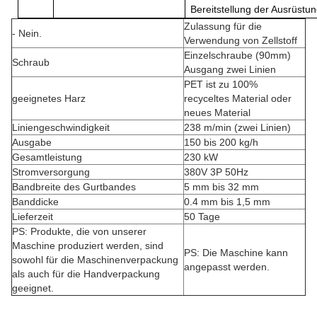
Bereitstellung der Ausrüstun
Zulassung für die
- Nein.
Verwendung von Zellstoff
Einzelschraube (90mm)
Schraub
Ausgang zwei Linien
PET ist zu 100%
geeignetes Harz
recyceltes Material oder
neues Material
Liniengeschwindigkeit
238 m/min (zwei Linien)
Ausgabe
150 bis 200 kg/h
Gesamtleistung
230 kW
Stromversorgung
380V 3P 50Hz
Bandbreite des Gurtbandes
5 mm bis 32 mm
Banddicke
0.4 mm bis 1,5 mm
Lieferzeit
50 Tage
PS: Produkte, die von unserer
Maschine produziert werden, sind
PS: Die Maschine kann
sowohl für die Maschinenverpackung
angepasst werden.
als auch für die Handverpackung
geeignet.